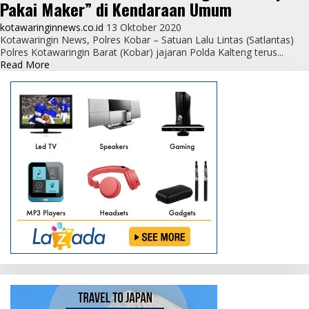
Pakai Maker” di Kendaraan Umum
kotawaringinnews.co.id
13 Oktober 2020
Kotawaringin News, Polres Kobar – Satuan Lalu Lintas (Satlantas)
Polres Kotawaringin Barat (Kobar) jajaran Polda Kalteng terus...
Read
Read More
more
about
Edukasi
Masyarakat
Tentang
Prokes,
Satlantas
Polres
Kobar
Pasang
Stiker
“Ayo
Pakai
Maker”
di
Kendaraan
Umum