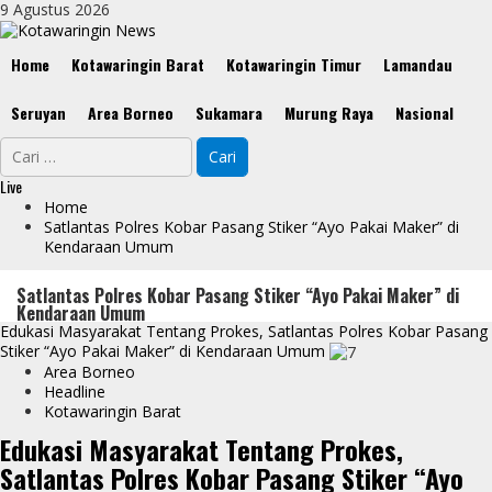
Skip
9 Agustus 2026
to
content
Primary
Home
Kotawaringin Barat
Kotawaringin Timur
Lamandau
Menu
Seruyan
Area Borneo
Sukamara
Murung Raya
Nasional
Cari
untuk:
Live
Home
Satlantas Polres Kobar Pasang Stiker “Ayo Pakai Maker” di
Kendaraan Umum
Satlantas Polres Kobar Pasang Stiker “Ayo Pakai Maker” di
Kendaraan Umum
Edukasi Masyarakat Tentang Prokes, Satlantas Polres Kobar Pasang
Stiker “Ayo Pakai Maker” di Kendaraan Umum
Area Borneo
Headline
Kotawaringin Barat
Edukasi Masyarakat Tentang Prokes,
Satlantas Polres Kobar Pasang Stiker “Ayo