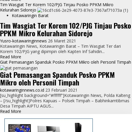
more
Tim Wasgiat Ter Korem 102/PJG Tinjau Posko PPKM Mikro
about
Kelurahan Sidorejo
Pemkab
Kotawaringin Barat
Kobar
Tim Wasgiat Ter Korem 102/PJG Tinjau Posko
Dukung
PPKM Mikro Kelurahan Sidorejo
Penuh
Posko
Yusro-kotawaringinnews
26 Maret 2021
PPKM
Kotawaringin News, Kotawaringin Barat – Tim Wasgiat Ter dari
Mikro,
Korem 102/PJG yang dipimpin oleh Kapten Inf Sahidin...
Guna
Read
Read More
Penurunan
more
Giat Pemasangan Spanduk Posko PPKM Mikro oleh Personil Timpah
Kasus
about
Covid-
Giat Pemasangan Spanduk Posko PPKM
Tim
19
Wasgiat
Mikro oleh Personil Timpah
Ter
Korem
kotawaringinnews.co.id
23 Februari 2021
102/PJG
[su_highlight background=”#ffffff”]Kotawaringin News, Polda Kalteng
Tinjau
– [/su_highlight]Polres Kapuas – Polsek Timpah – Babhinkamtibmas
Posko
Desa Timpah AIPTU AGUS...
PPKM
Read
Read More
Mikro
more
Kelurahan
about
Sidorejo
Giat