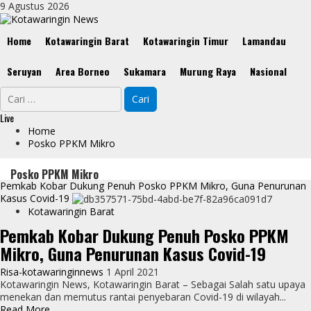
Skip
9 Agustus 2026
to
content
Primary
Home
Kotawaringin Barat
Kotawaringin Timur
Lamandau
Menu
Seruyan
Area Borneo
Sukamara
Murung Raya
Nasional
Cari
untuk:
Live
Home
Posko PPKM Mikro
Posko PPKM Mikro
Pemkab Kobar Dukung Penuh Posko PPKM Mikro, Guna Penurunan
Kasus Covid-19
Kotawaringin Barat
Pemkab Kobar Dukung Penuh Posko PPKM
Mikro, Guna Penurunan Kasus Covid-19
Risa-kotawaringinnews
1 April 2021
Kotawaringin News, Kotawaringin Barat – Sebagai Salah satu upaya
menekan dan memutus rantai penyebaran Covid-19 di wilayah...
Read
Read More