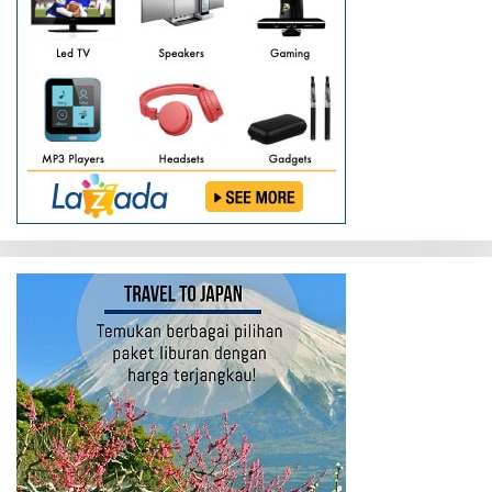
Pemasangan
Spanduk
Posko
PPKM
Mikro
oleh
Personil
Timpah