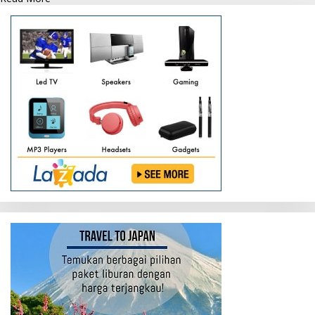
more
about
Polres
Sukamara
Lagi
–
lagi
Semprotkan
Cairan
Disinfektan