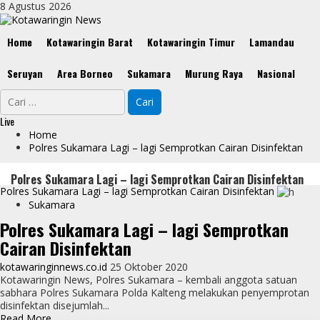
Skip
8 Agustus 2026
to
content
Primary
Home
Kotawaringin Barat
Kotawaringin Timur
Lamandau
Menu
Seruyan
Area Borneo
Sukamara
Murung Raya
Nasional
Cari
untuk:
Live
Home
Polres Sukamara Lagi – lagi Semprotkan Cairan Disinfektan
Polres Sukamara Lagi – lagi Semprotkan Cairan Disinfektan
Polres Sukamara Lagi – lagi Semprotkan Cairan Disinfektan
Sukamara
Polres Sukamara Lagi – lagi Semprotkan
Cairan Disinfektan
kotawaringinnews.co.id
25 Oktober 2020
Kotawaringin News, Polres Sukamara – kembali anggota satuan
sabhara Polres Sukamara Polda Kalteng melakukan penyemprotan
disinfektan disejumlah...
Read
Read More