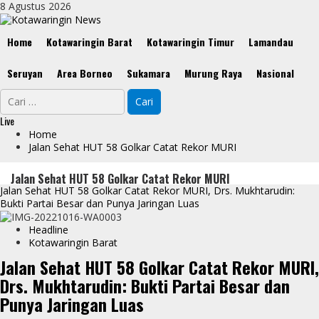
Skip
8 Agustus 2026
to
content
Primary
Home
Kotawaringin Barat
Kotawaringin Timur
Lamandau
Menu
Seruyan
Area Borneo
Sukamara
Murung Raya
Nasional
Cari
untuk:
Live
Home
Jalan Sehat HUT 58 Golkar Catat Rekor MURI
Jalan Sehat HUT 58 Golkar Catat Rekor MURI
Jalan Sehat HUT 58 Golkar Catat Rekor MURI, Drs. Mukhtarudin:
Bukti Partai Besar dan Punya Jaringan Luas
Headline
Kotawaringin Barat
Jalan Sehat HUT 58 Golkar Catat Rekor MURI,
Drs. Mukhtarudin: Bukti Partai Besar dan
Punya Jaringan Luas