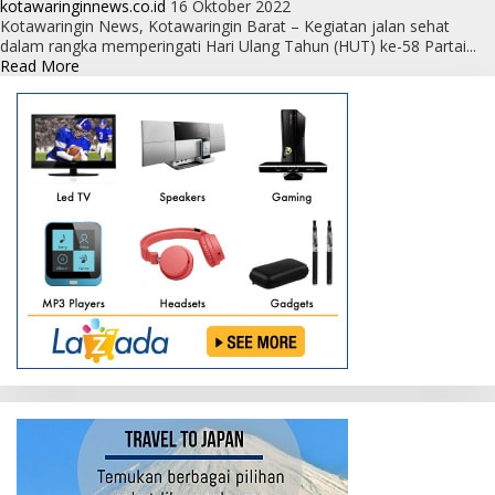
kotawaringinnews.co.id
16 Oktober 2022
Kotawaringin News, Kotawaringin Barat – Kegiatan jalan sehat
dalam rangka memperingati Hari Ulang Tahun (HUT) ke-58 Partai...
Read
Read More
more
about
Jalan
Sehat
HUT
58
Golkar
Catat
Rekor
MURI,
Drs.
Mukhtarudin:
Bukti
Partai
Besar
dan
Punya
Jaringan
Luas