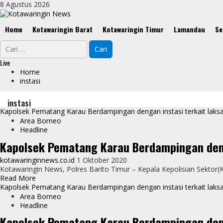
Skip
8 Agustus 2026
to
content
Primary
Home
Kotawaringin Barat
Kotawaringin Timur
Lamandau
Se
Menu
Cari
untuk:
Live
Home
instasi
instasi
Kapolsek Pematang Karau Berdampingan dengan instasi terkait laksa
Area Borneo
Headline
Kapolsek Pematang Karau Berdampingan denga
kotawaringinnews.co.id
1 Oktober 2020
Kotawaringin News, Polres Barito Timur – Kepala Kepolisian Sektor(
Read
Read More
more
Kapolsek Pematang Karau Berdampingan dengan instasi terkait laksa
about
Area Borneo
Kapolsek
Headline
Pematang
Kapolsek Pematang Karau Berdampingan denga
Karau