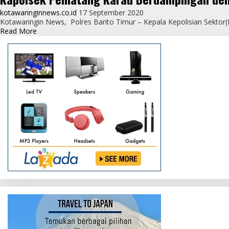
Berdampingan
kotawaringinnews.co.id
17 September 2020
dengan
Kotawaringin News, Polres Barito Timur – Kepala Kepolisian Sektor(
instasi
Read
Read More
terkait
more
laksanakan
about
Kegiatan
Kapolsek
Ops
Pematang
Yustisi
Karau
Berdampingan
dengan
instasi
terkait
laksanakan
Kegiatan
Ops
Yustisi