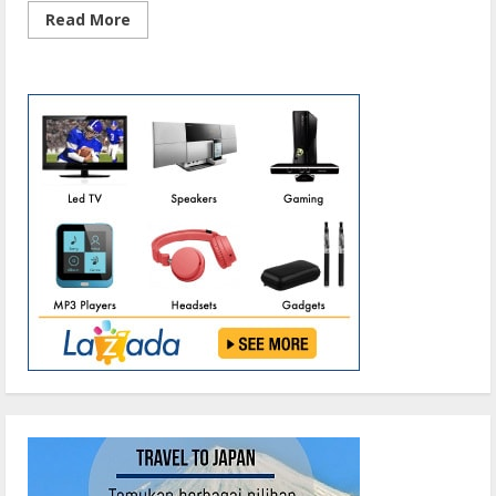
Read
Read More
more
about
Antisipasi
Pemudik,
Bupati
Kobar
Cek
Empat
Lokasi
Pos
Penyekatan