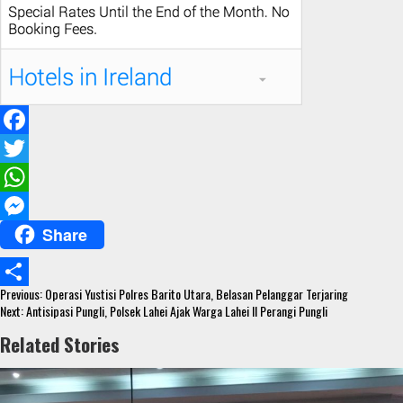
F
a
T
c
w
W
Share
e
i
h
M
b
t
a
e
Continue
o
t
t
s
Previous:
Operasi Yustisi Polres Barito Utara, Belasan Pelanggar Terjaring
S
Reading
Next:
Antisipasi Pungli, Polsek Lahei Ajak Warga Lahei II Perangi Pungli
o
e
s
s
h
Related Stories
k
r
A
e
a
p
n
r