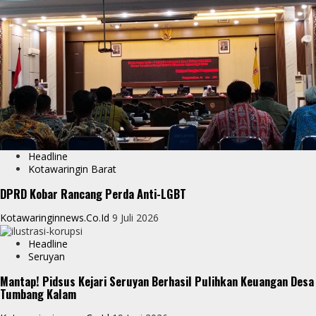
p
g
e
e
r
Headline
Kotawaringin Barat
DPRD Kobar Rancang Perda Anti-LGBT
Kotawaringinnews.co.id
9 Juli 2026
Headline
Seruyan
Mantap! Pidsus Kejari Seruyan Berhasil Pulihkan Keuangan Desa
Tumbang Kalam