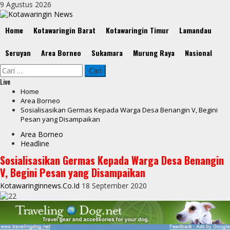
Skip
9 Agustus 2026
to
content
Primary
Home
Kotawaringin Barat
Kotawaringin Timur
Lamandau
Menu
Seruyan
Area Borneo
Sukamara
Murung Raya
Nasional
Cari
untuk:
Live
Home
Area Borneo
Sosialisasikan Germas Kepada Warga Desa Benangin V, Begini
Pesan yang Disampaikan
Area Borneo
Headline
Sosialisasikan Germas Kepada Warga Desa Benangin
V, Begini Pesan yang Disampaikan
Kotawaringinnews.co.id
18 September 2020