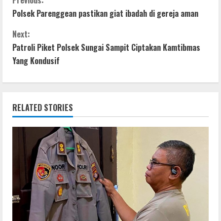
e
itt
at
ss
ar
C
Previous:
Polsek Parenggean pastikan giat ibadah di gereja aman
b
er
s
e
e
o
o
A
n
Next:
n
o
p
g
Patroli Piket Polsek Sungai Sampit Ciptakan Kamtibmas
t
Yang Kondusif
k
p
er
i
n
RELATED STORIES
u
e
R
e
a