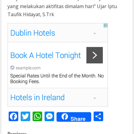
yang melakukan aktifitas dimalam hari” Ujar Iptu
Taufik Hidayat, S.Trk
F
T
W
M
S
Share
ac
w
h
e
h