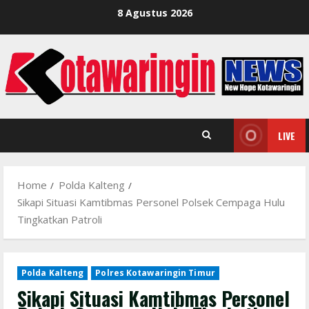
Skip
8 Agustus 2026
to
content
LIVE
Home
Polda Kalteng
Sikapi Situasi Kamtibmas Personel Polsek Cempaga Hulu
Tingkatkan Patroli
Polda Kalteng
Polres Kotawaringin Timur
Sikapi Situasi Kamtibmas Personel