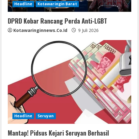
Headline
Kotawaringin Barat
n
DPRD Kobar Rancang Perda Anti-LGBT
g
Kotawaringinnews.co.id
9 Juli 2026
Headline
Seruyan
Mantap! Pidsus Kejari Seruyan Berhasil