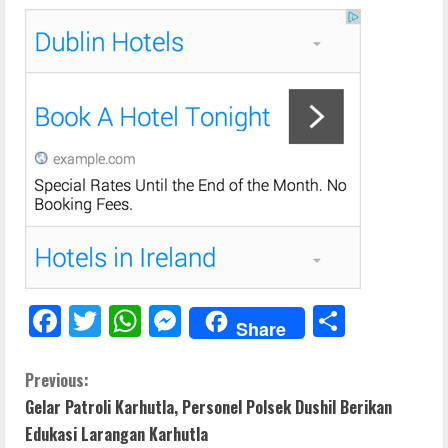
F
T
W
M
S
Share
ac
w
h
e
h
e
itt
at
ss
ar
C
Previous:
Gelar Patroli Karhutla, Personel Polsek Dushil Berikan
b
er
s
e
e
o
Edukasi Larangan Karhutla