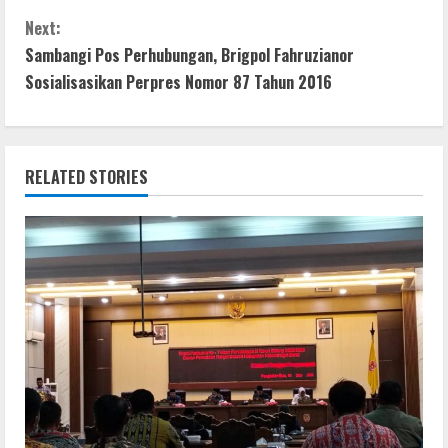
o
A
n
n
o
p
g
Next:
t
Sambangi Pos Perhubungan, Brigpol Fahruzianor
k
p
er
Sosialisasikan Perpres Nomor 87 Tahun 2016
i
n
RELATED STORIES
u
e
R
e
a
d
i