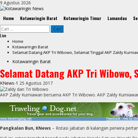
Skip
9 Agustus 2026
to
content
Primary
Home
Kotawaringin Barat
Kotawaringin Timur
Lamandau
Se
Menu
Cari
untuk:
Live
Home
Kotawaringin Barat
Selamat Datang AKP Tri Wibowo, Selamat Tinggal AKP Zaldy Kurni
Kotawaringin Barat
Selamat Datang AKP Tri Wibowo, 
KNews-1
25 Agustus 2017
AKP Zaldy Kurniawan bersama AKP Tri Wibowo. AKP Zaldy Kurniawan
Pangkalan Bun, KNews
– Rotasi jabatan di kalangan perwira perta