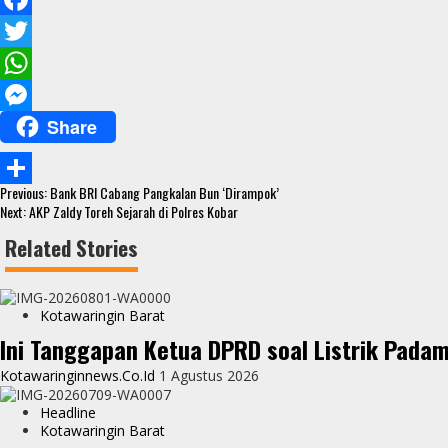
F
a
T
c
w
W
Share
e
i
h
M
b
t
a
e
Continue
o
t
t
s
Previous:
Bank BRI Cabang Pangkalan Bun ‘Dirampok’
S
Reading
Next:
AKP Zaldy Toreh Sejarah di Polres Kobar
o
e
s
s
h
Related Stories
k
r
A
e
a
p
n
r
Kotawaringin Barat
p
g
e
Ini Tanggapan Ketua DPRD soal Listrik Pada
e
Kotawaringinnews.co.id
1 Agustus 2026
r
Headline
Kotawaringin Barat