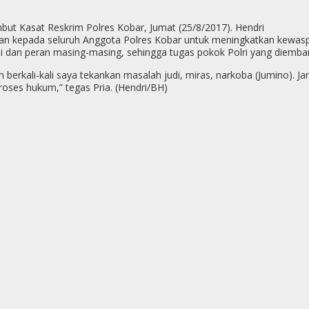
but Kasat Reskrim Polres Kobar, Jumat (25/8/2017). Hendri
tkan kepada seluruh Anggota Polres Kobar untuk meningkatkan kew
i dan peran masing-masing, sehingga tugas pokok Polri yang diemban
erkali-kali saya tekankan masalah judi, miras, narkoba (Jumino). J
roses hukum,” tegas Pria. (Hendri/BH)