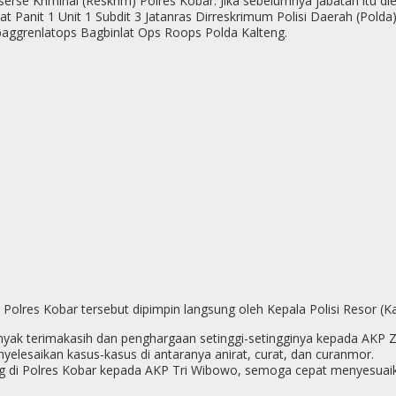
 Reserse Kriminal (Reskrim) Polres Kobar. Jika sebelumnya jabatan itu
 Panit 1 Unit 1 Subdit 3 Jatanras Dirreskrimum Polisi Daerah (Pold
aggrenlatops Bagbinlat Ops Roops Polda Kalteng.
 Polres Kobar tersebut dipimpin langsung oleh Kepala Polisi Resor (
yak terimakasih dan penghargaan setinggi-setingginya kepada AKP Z
yelesaikan kasus-kasus di antaranya anirat, curat, dan curanmor.
i Polres Kobar kepada AKP Tri Wibowo, semoga cepat menyesuaikan 