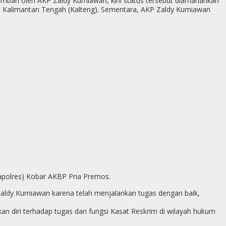
 diemban oleh AKP Zaldy Kurniawan, kini status tersebut diamanahkan
p
a) Kalimantan Tengah (Kalteng). Sementara, AKP Zaldy Kurniawan
g
e
r
Kapolres) Kobar AKBP Pria Premos.
aldy Kurniawan karena telah menjalankan tugas dengan baik,
diri terhadap tugas dan fungsi Kasat Reskrim di wilayah hukum