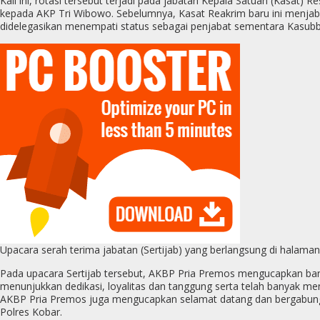
Kali ini, rotasi tersebut terjadi pada jabatan Kepala Satuan (Kasat)
kepada AKP Tri Wibowo. Sebelumnya, Kasat Reakrim baru ini menjabat
didelegasikan menempati status sebagai penjabat sementara Kasubb
Upacara serah terima jabatan (Sertijab) yang berlangsung di halaman
Pada upacara Sertijab tersebut, AKBP Pria Premos mengucapkan ban
menunjukkan dedikasi, loyalitas dan tanggung serta telah banyak men
AKBP Pria Premos juga mengucapkan selamat datang dan bergabung d
Polres Kobar.