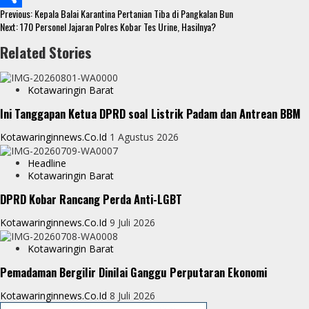
Continue
o
t
t
s
Previous:
Kepala Balai Karantina Pertanian Tiba di Pangkalan Bun
S
Reading
Next:
170 Personel Jajaran Polres Kobar Tes Urine, Hasilnya?
o
e
s
s
h
Related Stories
k
r
A
e
a
p
n
r
Kotawaringin Barat
p
g
e
Ini Tanggapan Ketua DPRD soal Listrik Padam dan Antrean BBM
e
Kotawaringinnews.co.id
1 Agustus 2026
r
Headline
Kotawaringin Barat
DPRD Kobar Rancang Perda Anti-LGBT
Kotawaringinnews.co.id
9 Juli 2026
Kotawaringin Barat
Pemadaman Bergilir Dinilai Ganggu Perputaran Ekonomi
Kotawaringinnews.co.id
8 Juli 2026