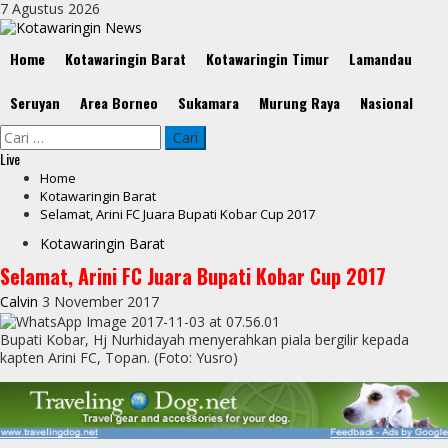
Skip
7 Agustus 2026
to
content
Primary
Home
Kotawaringin Barat
Kotawaringin Timur
Lamandau
Menu
Seruyan
Area Borneo
Sukamara
Murung Raya
Nasional
Cari
untuk:
Live
Home
Kotawaringin Barat
Selamat, Arini FC Juara Bupati Kobar Cup 2017
Kotawaringin Barat
Selamat, Arini FC Juara Bupati Kobar Cup 2017
Calvin
3 November 2017
Bupati Kobar, Hj Nurhidayah menyerahkan piala bergilir kepada
kapten Arini FC, Topan. (Foto: Yusro)