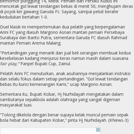
bernomor punggung 14, Miedi. Pemain dari Persiku Kudus ini
mencetak gol lewat tendangan bebas di menit 50, menghujam deras
di pojok kiri gawang Garuda Fc. Sayang, sampai peluit berahir
kedudukan bertahan 1-0.
Duel klasik ini mempertemukan dua pelatih yang berpengalaman
Arini FC yang diasuh Margono Asnan mantan pemain Persebaya
Surabaya dan Barito Putra, sementara Garuda FC diasuh Rahmad
mantan Pemain Arema Malang.
“Pertandingan yang menarik dan jual beli serangan membuat kedua
kesebelasan kadang menjurus keras namun masih dalam suasana
fair play,”
Panpel Bupati Cup, Zainul.
Pelatih Arini FC menuturkan, anak asuhannya menjalankan instruksi
dan selalu fokus dalam setiap pertandingan. “Gol lewat tendangan
bebas itu kunci kemenangan Kami,” ucap Margono Asnan.
Sementara itu, Bupati Kobar, Hj Nurhidayah mengatakan dalam
sambutanya sepakbola adalah olahraga yang sangat digemari
masyarakat luas.
“Tolong dikelola dengan benar supaya kelak muncul pemain sepak
bola hebat dari Kabupaten Kobar,” pinta Hj Nurhidayah. (KNews-3)