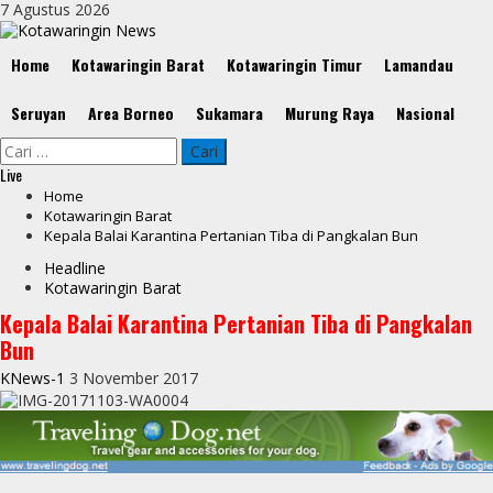
Skip
7 Agustus 2026
to
content
Primary
Home
Kotawaringin Barat
Kotawaringin Timur
Lamandau
Menu
Seruyan
Area Borneo
Sukamara
Murung Raya
Nasional
Cari
untuk:
Live
Home
Kotawaringin Barat
Kepala Balai Karantina Pertanian Tiba di Pangkalan Bun
Headline
Kotawaringin Barat
Kepala Balai Karantina Pertanian Tiba di Pangkalan
Bun
KNews-1
3 November 2017