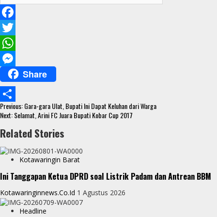
F
a
T
c
w
W
Share
e
i
h
M
b
t
a
e
Continue
o
t
t
s
Previous:
Gara-gara Ulat, Bupati Ini Dapat Keluhan dari Warga
S
Reading
Next:
Selamat, Arini FC Juara Bupati Kobar Cup 2017
o
e
s
s
h
Related Stories
k
r
A
e
a
p
n
r
Kotawaringin Barat
p
g
e
Ini Tanggapan Ketua DPRD soal Listrik Padam dan Antrean BBM
e
Kotawaringinnews.co.id
1 Agustus 2026
r
Headline