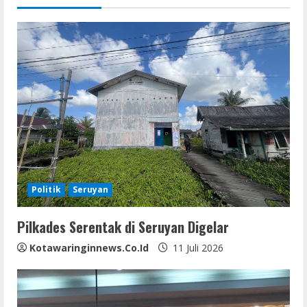
u
e
R
e
a
d
i
Politik
Seruyan
n
Pilkades Serentak di Seruyan Digelar
g
Kotawaringinnews.co.id
11 Juli 2026