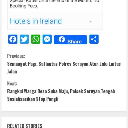
F
T
W
M
S
Share
ac
w
h
e
h
e
itt
at
ss
ar
C
Previous:
Semangat Pagi, Satlantas Polres Seruyan Atur Lalu Lintas
b
er
s
e
e
o
Jalan
o
A
n
n
o
p
g
Next:
t
Rangkul Warga Desa Suka Maju, Polsek Seruyan Tengah
k
p
er
Sosialisasikan Stop Pungli
i
n
RELATED STORIES