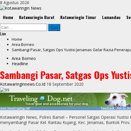
Skip
8 Agustus 2026
to
content
Primary
Home
Kotawaringin Barat
Kotawaringin Timur
Lamandau
Se
Menu
Cari
untuk:
Live
Home
Area Borneo
Sambangi Pasar, Satgas Ops Yustisi Jenamas Gelar Razia Penerap
Area Borneo
Headline
Sambangi Pasar, Satgas Ops Yusti
Kotawaringinnews.co.id
18 September 2020
Kotawaringin News, Polres Barsel – Personel Satgas Operasi Yusti
menyambangi Pasar Kel. Rantau Kujang, Kec. Jenamas, Buntok Prov. K