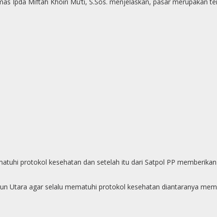
amas Ipda Miftah Khoiri Mu’ti, S.Sos. menjelaskan, pasar merupakan
hi protokol kesehatan dan setelah itu dari Satpol PP memberikan bl
sun Utara agar selalu mematuhi protokol kesehatan diantaranya me