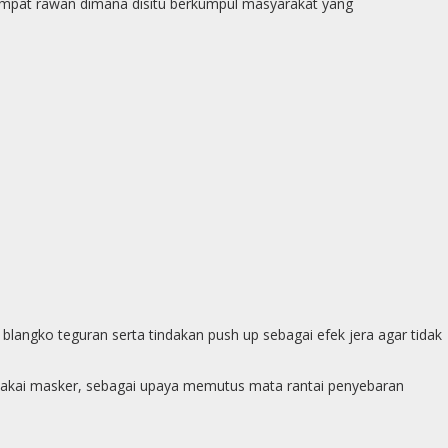
 tempat rawan dimana disitu berkumpul masyarakat yang
p
g
e
r
angko teguran serta tindakan push up sebagai efek jera agar tidak
makai masker, sebagai upaya memutus mata rantai penyebaran