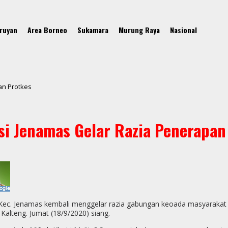
ruyan
Area Borneo
Sukamara
Murung Raya
Nasional
an Protkes
si Jenamas Gelar Razia Penerapan
si Kec. Jenamas kembali menggelar razia gabungan keoada masyaraka
alteng. Jumat (18/9/2020) siang.