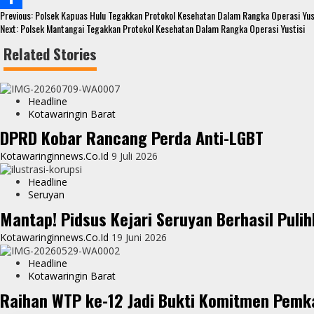
Continue
o
t
t
s
Previous:
Polsek Kapuas Hulu Tegakkan Protokol Kesehatan Dalam Rangka Operasi Yus
S
Reading
Next:
Polsek Mantangai Tegakkan Protokol Kesehatan Dalam Rangka Operasi Yustisi
o
e
s
s
h
Related Stories
k
r
A
e
a
p
n
r
Headline
p
g
e
Kotawaringin Barat
e
DPRD Kobar Rancang Perda Anti-LGBT
r
Kotawaringinnews.co.id
9 Juli 2026
Headline
Seruyan
Mantap! Pidsus Kejari Seruyan Berhasil Pu
Kotawaringinnews.co.id
19 Juni 2026
Headline
Kotawaringin Barat
Raihan WTP ke-12 Jadi Bukti Komitmen Pemk