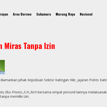
ruyan
Area Borneo
Sukamara
Murung Raya
Nasional
n Miras Tanpa Izin
ankan pihak Kepolisian Sektor Katingan Hilir, jajaran Polres Katingan
lir Iptu Eko Priono.,S.H.,M.H bersama empat personil lainnya melaksa
anpa memiliki izin.