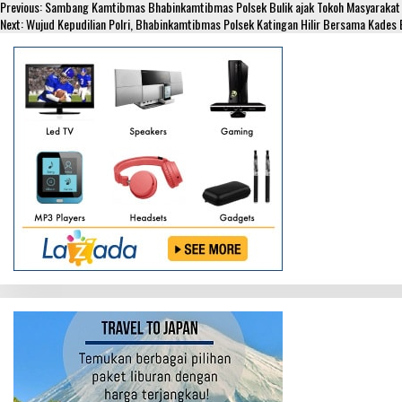
Continue
o
t
t
s
Previous:
Sambang Kamtibmas Bhabinkamtibmas Polsek Bulik ajak Tokoh Masyarakat 
S
Reading
Next:
Wujud Kepudilian Polri, Bhabinkamtibmas Polsek Katingan Hilir Bersama Kades
o
e
s
s
h
k
r
A
e
a
p
n
r
p
g
e
e
r