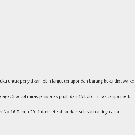
p
g
e
r
 untuk penyidikan lebih lanjut terlapor dan barang bukti dibawa ke
laga, 3 botol miras jenis arak putih dan 15 botol miras tanpa merk
n No 16 Tahun 2011 dan setelah berkas selesai nantinya akan