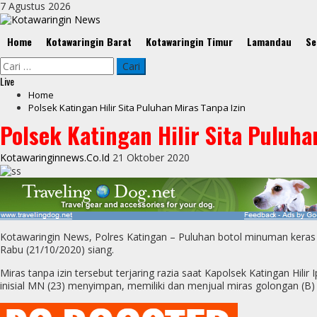
Skip
7 Agustus 2026
to
content
Primary
Home
Kotawaringin Barat
Kotawaringin Timur
Lamandau
Se
Menu
Cari
untuk:
Live
Home
Polsek Katingan Hilir Sita Puluhan Miras Tanpa Izin
Polsek Katingan Hilir Sita Puluha
Kotawaringinnews.co.id
21 Oktober 2020
Kotawaringin News, Polres Katingan – Puluhan botol minuman keras diam
Rabu (21/10/2020) siang.
Miras tanpa izin tersebut terjaring razia saat Kapolsek Katingan Hi
inisial MN (23) menyimpan, memiliki dan menjual miras golongan (B) t