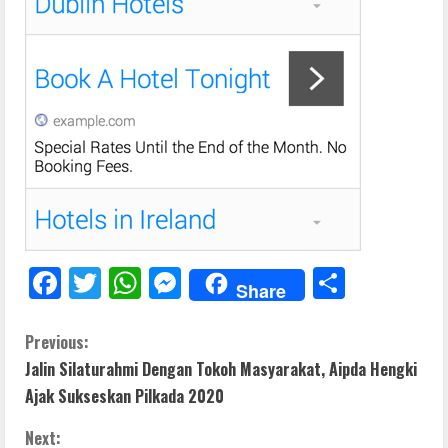
F
T
W
M
S
Share
ac
w
h
e
h
e
itt
at
ss
ar
C
Previous:
Jalin Silaturahmi Dengan Tokoh Masyarakat, Aipda Hengki
b
er
s
e
e
o
Ajak Sukseskan Pilkada 2020
o
A
n
n
o
p
g
Next: