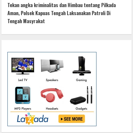
t
Tekan angka kriminalitas dan Himbau tentang Pilkada
k
p
er
Aman, Polsek Kapuas Tengah Laksanakan Patroli Di
i
Tengah Masyrakat
n
u
e
R
e
a
d
i
n