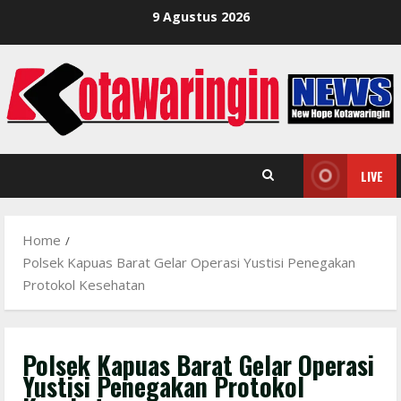
Skip
9 Agustus 2026
to
content
LIVE
Home
Polsek Kapuas Barat Gelar Operasi Yustisi Penegakan
Protokol Kesehatan
Polsek Kapuas Barat Gelar Operasi
Yustisi Penegakan Protokol