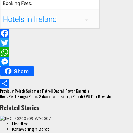
F
a
T
c
w
W
Share
e
i
h
M
b
t
a
e
Continue
o
t
t
s
Previous:
Polsek Sukamara Patroli Daerah Rawan Karhutla
S
Reading
Next:
Piket Fungsi Polres Sukamara bersinergi Patroli KPU Dan Bawaslu
o
e
s
s
h
Related Stories
k
r
A
e
a
p
n
r
Headline
p
g
Kotawaringin Barat
e