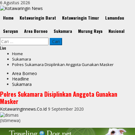
Skip
6 Agustus 2026
to
content
Primary
Home
Kotawaringin Barat
Kotawaringin Timur
Lamandau
Menu
Seruyan
Area Borneo
Sukamara
Murung Raya
Nasional
Cari
untuk:
Live
Home
Sukamara
Polres Sukamara Disiplinkan Anggota Gunakan Masker
Area Borneo
Headline
Sukamara
Polres Sukamara Disiplinkan Anggota Gunakan
Masker
Kotawaringinnews.co.id
9 September 2020
(Istimewa)