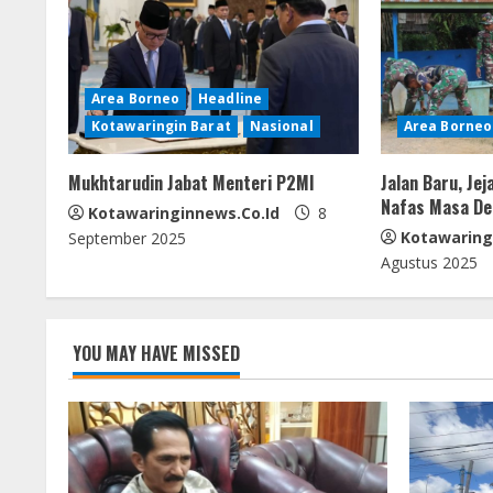
n
u
e
Area Borneo
Headline
Kotawaringin Barat
Nasional
Area Borneo
R
e
Mukhtarudin Jabat Menteri P2MI
Jalan Baru, Jej
Nafas Masa De
Kotawaringinnews.co.id
8
a
Kotawaring
September 2025
Agustus 2025
d
i
YOU MAY HAVE MISSED
n
g