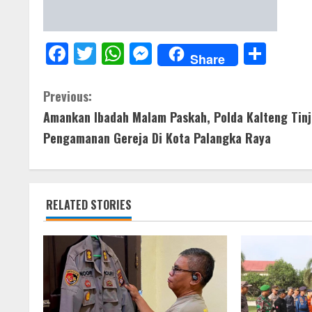
F
T
W
M
S
Share
ac
w
h
e
h
e
itt
at
ss
ar
C
Previous:
b
er
s
e
e
Amankan Ibadah Malam Paskah, Polda Kalteng Tin
o
o
A
n
Pengamanan Gereja Di Kota Palangka Raya
n
o
p
g
t
k
p
er
RELATED STORIES
i
n
u
e