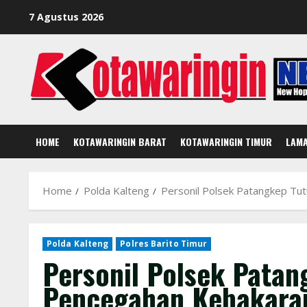
Skip
7 Agustus 2026
to
content
HOME
KOTAWARINGIN BARAT
KOTAWARINGIN TIMUR
LAM
Home
Polda Kalteng
Personil Polsek Patangkep Tut
Polda Kalteng
Polres Barito Timur
Personil Polsek Patang
Pencegahan Kebakara