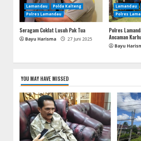
R
Lamandau
Polda Kalteng
Lamandau
Polres Lamandau
Polres Lam
e
Seragam Coklat Lusuh Pak Tua
Polres Lamand
a
Ancaman Karhu
Bayu Harisma
27 Juni 2025
d
Bayu Haris
i
n
YOU MAY HAVE MISSED
g