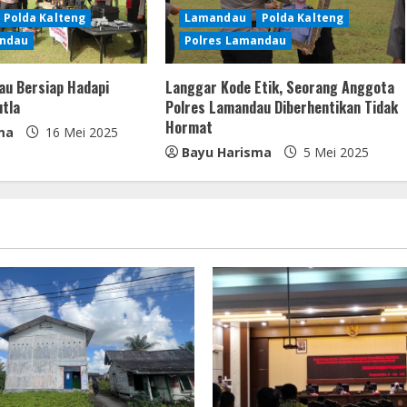
Polda Kalteng
Lamandau
Polda Kalteng
andau
Polres Lamandau
au Bersiap Hadapi
Langgar Kode Etik, Seorang Anggota
tla
Polres Lamandau Diberhentikan Tidak
Hormat
ma
16 Mei 2025
Bayu Harisma
5 Mei 2025