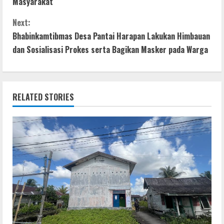
Masyarakat
o
A
n
n
o
p
g
Next:
t
Bhabinkamtibmas Desa Pantai Harapan Lakukan Himbauan
k
p
er
dan Sosialisasi Prokes serta Bagikan Masker pada Warga
i
n
RELATED STORIES
u
e
R
e
a
d