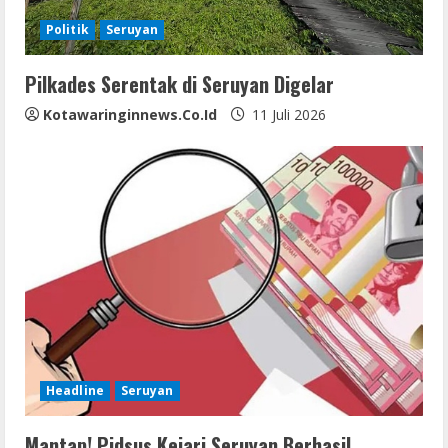
i
Politik
Seruyan
n
Pilkades Serentak di Seruyan Digelar
g
Kotawaringinnews.co.id
11 Juli 2026
Headline
Seruyan
Mantap! Pidsus Kejari Seruyan Berhasil