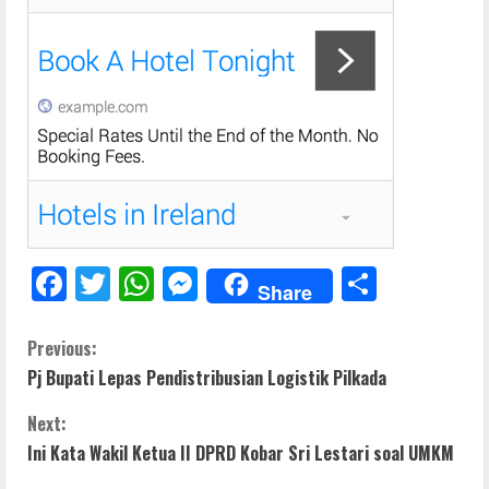
F
T
W
M
S
Share
ac
w
h
e
h
e
itt
at
ss
ar
C
Previous:
Pj Bupati Lepas Pendistribusian Logistik Pilkada
b
er
s
e
e
o
o
A
n
Next:
n
o
p
g
Ini Kata Wakil Ketua II DPRD Kobar Sri Lestari soal UMKM