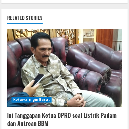
t
k
p
er
i
RELATED STORIES
n
u
e
R
e
a
d
Kotawaringin Barat
i
Ini Tanggapan Ketua DPRD soal Listrik Padam
n
dan Antrean BBM