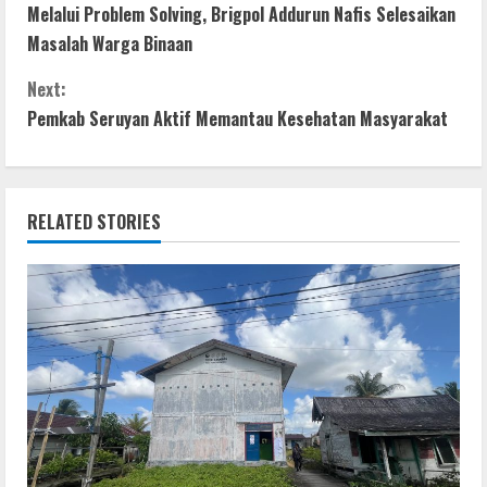
Melalui Problem Solving, Brigpol Addurun Nafis Selesaikan
b
er
s
e
e
o
Masalah Warga Binaan
o
A
n
n
o
p
g
Next:
t
Pemkab Seruyan Aktif Memantau Kesehatan Masyarakat
k
p
er
i
n
RELATED STORIES
u
e
R
e
a