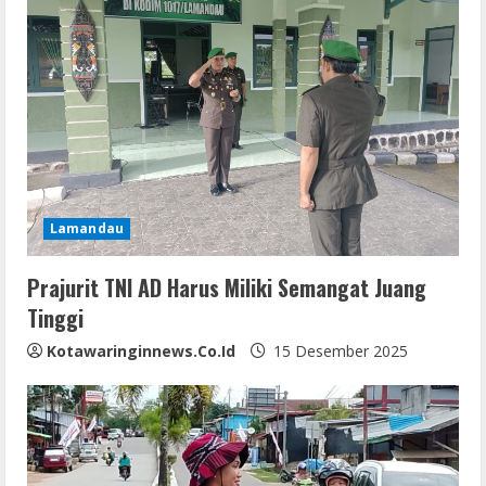
e
R
e
a
d
i
Lamandau
n
Prajurit TNI AD Harus Miliki Semangat Juang
Tinggi
g
Kotawaringinnews.co.id
15 Desember 2025