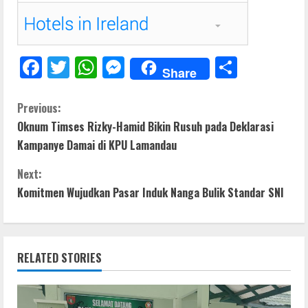
F
T
W
M
S
Share
ac
w
h
e
h
e
itt
at
ss
ar
C
Previous:
Oknum Timses Rizky-Hamid Bikin Rusuh pada Deklarasi
b
er
s
e
e
o
Kampanye Damai di KPU Lamandau
o
A
n
n
o
p
g
Next:
t
Komitmen Wujudkan Pasar Induk Nanga Bulik Standar SNI
k
p
er
i
n
RELATED STORIES
u