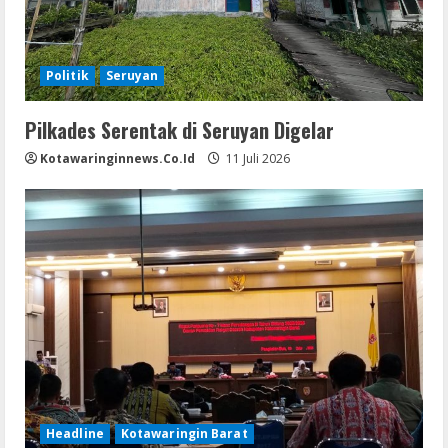
Politik
Seruyan
Pilkades Serentak di Seruyan Digelar
Kotawaringinnews.co.id
11 Juli 2026
Headline
Kotawaringin Barat