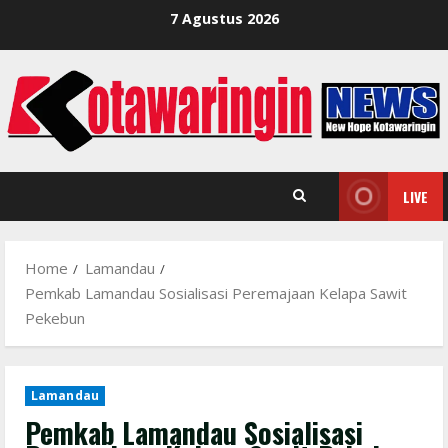
Skip
7 Agustus 2026
to
content
LIVE
Home
Lamandau
Pemkab Lamandau Sosialisasi Peremajaan Kelapa Sawit
Pekebun
Lamandau
Pemkab Lamandau Sosialisasi