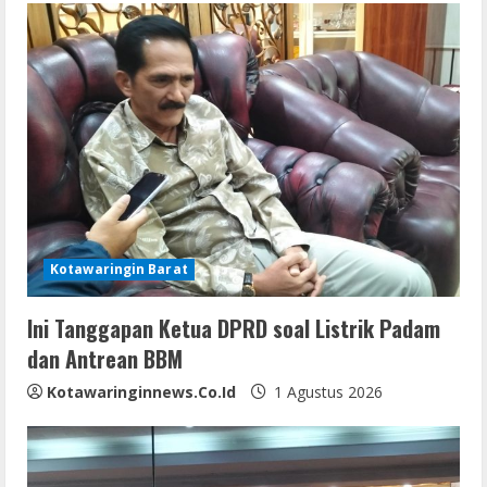
u
e
R
e
a
d
Kotawaringin Barat
i
Ini Tanggapan Ketua DPRD soal Listrik Padam
n
dan Antrean BBM
g
Kotawaringinnews.co.id
1 Agustus 2026