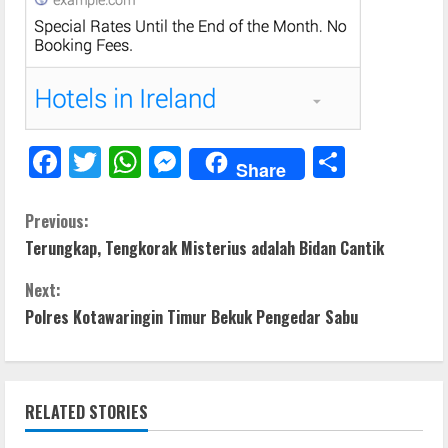
F
T
W
M
S
Share
ac
w
h
e
h
e
itt
at
ss
ar
C
Previous:
Terungkap, Tengkorak Misterius adalah Bidan Cantik
b
er
s
e
e
o
o
A
n
Next:
n
o
p
g
Polres Kotawaringin Timur Bekuk Pengedar Sabu
t
k
p
er
i
RELATED STORIES
n