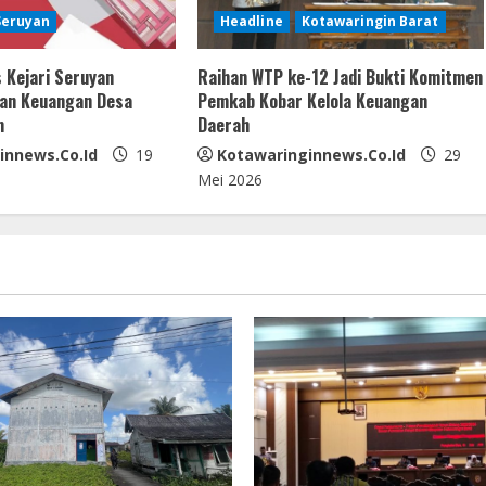
Seruyan
Headline
Kotawaringin Barat
 Kejari Seruyan
Raihan WTP ke-12 Jadi Bukti Komitmen
kan Keuangan Desa
Pemkab Kobar Kelola Keuangan
m
Daerah
innews.co.id
19
Kotawaringinnews.co.id
29
Mei 2026