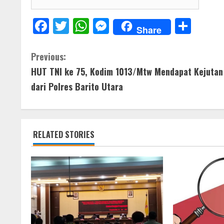
F
T
W
M
S
Share
ac
w
h
e
h
e
itt
at
ss
ar
C
Previous:
b
er
s
e
e
HUT TNI ke 75, Kodim 1013/Mtw Mendapat Kejutan
o
o
A
n
dari Polres Barito Utara
n
o
p
g
t
k
p
er
RELATED STORIES
i
n
u
e