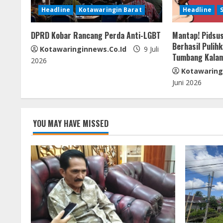
R
Headline
Kotawaringin Barat
Headline
e
DPRD Kobar Rancang Perda Anti-LGBT
Mantap! Pidsus
a
Berhasil Pulih
Kotawaringinnews.co.id
9 Juli
Tumbang Kala
d
2026
Kotawaring
i
Juni 2026
n
g
YOU MAY HAVE MISSED