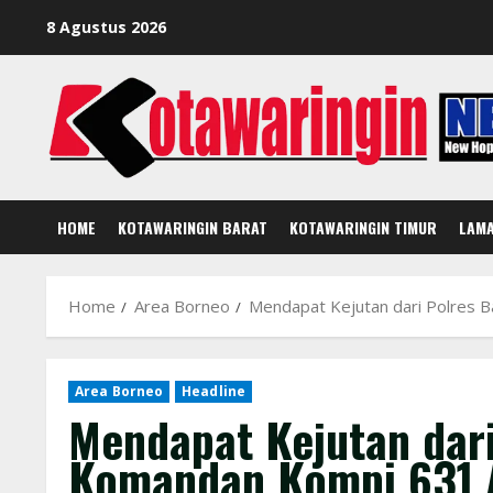
Skip
8 Agustus 2026
to
content
HOME
KOTAWARINGIN BARAT
KOTAWARINGIN TIMUR
LAM
Home
Area Borneo
Mendapat Kejutan dari Polres 
Area Borneo
Headline
Mendapat Kejutan dari
Komandan Kompi 631 