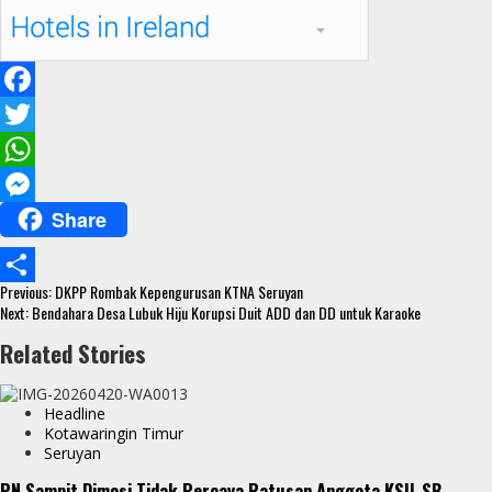
F
a
T
c
w
W
Share
e
i
h
M
b
t
a
e
Continue
o
t
t
s
Previous:
DKPP Rombak Kepengurusan KTNA Seruyan
S
Reading
Next:
Bendahara Desa Lubuk Hiju Korupsi Duit ADD dan DD untuk Karaoke
o
e
s
s
h
Related Stories
k
r
A
e
a
p
n
r
Headline
p
g
Kotawaringin Timur
e
Seruyan
e
PN Sampit Dimosi Tidak Percaya Ratusan Anggota KSU-SB