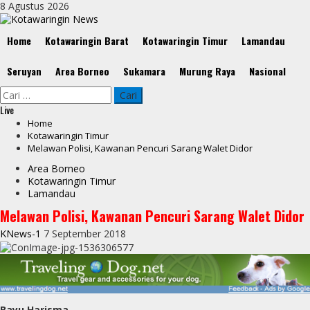
Skip
8 Agustus 2026
to
content
Primary
Home
Kotawaringin Barat
Kotawaringin Timur
Lamandau
Menu
Seruyan
Area Borneo
Sukamara
Murung Raya
Nasional
Cari
untuk:
Live
Home
Kotawaringin Timur
Melawan Polisi, Kawanan Pencuri Sarang Walet Didor
Area Borneo
Kotawaringin Timur
Lamandau
Melawan Polisi, Kawanan Pencuri Sarang Walet Didor
KNews-1
7 September 2018
Bayu Harisma