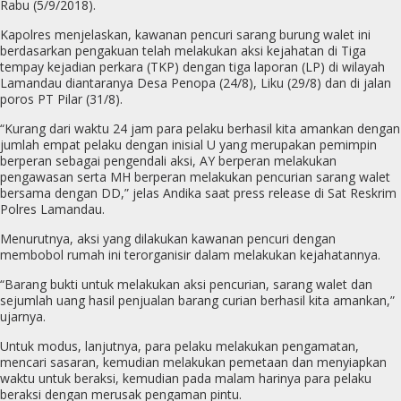
Rabu (5/9/2018).
Kapolres menjelaskan, kawanan pencuri sarang burung walet ini
berdasarkan pengakuan telah melakukan aksi kejahatan di Tiga
tempay kejadian perkara (TKP) dengan tiga laporan (LP) di wilayah
Lamandau diantaranya Desa Penopa (24/8), Liku (29/8) dan di jalan
poros PT Pilar (31/8).
“Kurang dari waktu 24 jam para pelaku berhasil kita amankan dengan
jumlah empat pelaku dengan inisial U yang merupakan pemimpin
berperan sebagai pengendali aksi, AY berperan melakukan
pengawasan serta MH berperan melakukan pencurian sarang walet
bersama dengan DD,” jelas Andika saat press release di Sat Reskrim
Polres Lamandau.
Menurutnya, aksi yang dilakukan kawanan pencuri dengan
membobol rumah ini terorganisir dalam melakukan kejahatannya.
“Barang bukti untuk melakukan aksi pencurian, sarang walet dan
sejumlah uang hasil penjualan barang curian berhasil kita amankan,”
ujarnya.
Untuk modus, lanjutnya, para pelaku melakukan pengamatan,
mencari sasaran, kemudian melakukan pemetaan dan menyiapkan
waktu untuk beraksi, kemudian pada malam harinya para pelaku
beraksi dengan merusak pengaman pintu.