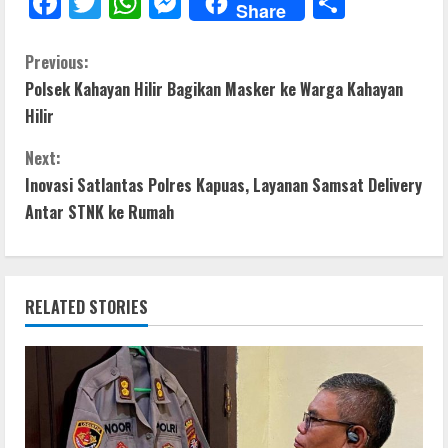
F
T
W
M
S
Share
ac
w
h
e
h
e
itt
at
ss
ar
C
Previous:
Polsek Kahayan Hilir Bagikan Masker ke Warga Kahayan
b
er
s
e
e
o
Hilir
o
A
n
n
o
p
g
Next:
t
Inovasi Satlantas Polres Kapuas, Layanan Samsat Delivery
k
p
er
Antar STNK ke Rumah
i
n
RELATED STORIES
u
e
R
e