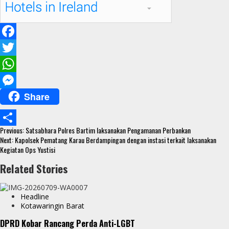
F
a
T
c
w
W
Share
e
i
h
M
b
t
a
e
Continue
o
t
t
s
Previous:
Satsabhara Polres Bartim laksanakan Pengamanan Perbankan
S
Reading
Next:
Kapolsek Pematang Karau Berdampingan dengan instasi terkait laksanakan
o
e
s
s
Kegiatan Ops Yustisi
h
k
r
A
e
Related Stories
a
p
n
r
p
g
Headline
e
Kotawaringin Barat
e
DPRD Kobar Rancang Perda Anti-LGBT
r