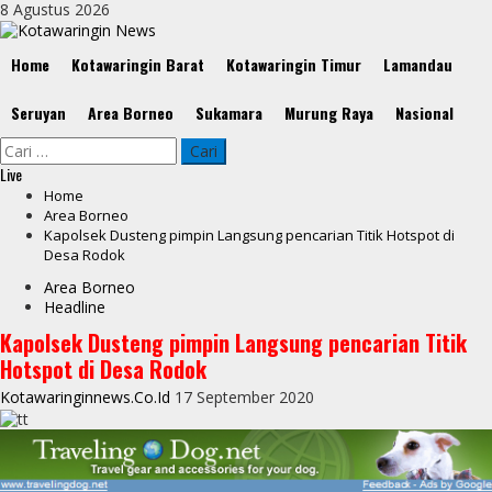
Skip
8 Agustus 2026
to
content
Primary
Home
Kotawaringin Barat
Kotawaringin Timur
Lamandau
Menu
Seruyan
Area Borneo
Sukamara
Murung Raya
Nasional
Cari
untuk:
Live
Home
Area Borneo
Kapolsek Dusteng pimpin Langsung pencarian Titik Hotspot di
Desa Rodok
Area Borneo
Headline
Kapolsek Dusteng pimpin Langsung pencarian Titik
Hotspot di Desa Rodok
Kotawaringinnews.co.id
17 September 2020