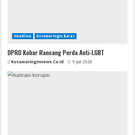
a
d
i
Headline
Kotawaringin Barat
n
DPRD Kobar Rancang Perda Anti-LGBT
g
Kotawaringinnews.co.id
9 Juli 2026