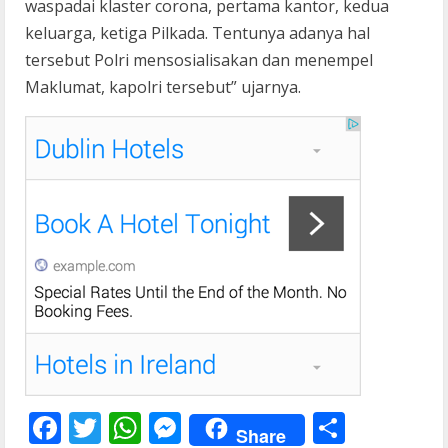
waspadai klaster corona, pertama kantor, kedua
keluarga, ketiga Pilkada. Tentunya adanya hal
tersebut Polri mensosialisakan dan menempel
Maklumat, kapolri tersebut” ujarnya.
F
T
W
M
S
Share