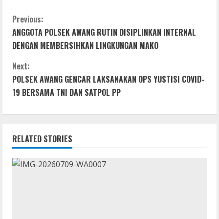
ac
w
h
e
h
e
itt
at
ss
ar
C
Previous:
ANGGOTA POLSEK AWANG RUTIN DISIPLINKAN INTERNAL
b
er
s
e
e
o
DENGAN MEMBERSIHKAN LINGKUNGAN MAKO
o
A
n
n
o
p
g
Next:
t
POLSEK AWANG GENCAR LAKSANAKAN OPS YUSTISI COVID-
k
p
er
19 BERSAMA TNI DAN SATPOL PP
i
n
RELATED STORIES
u
e
R
e