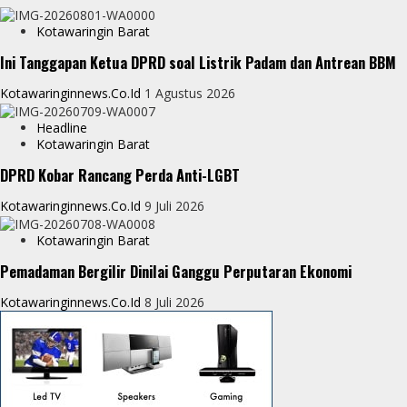
p
n
r
Kotawaringin Barat
p
g
e
Ini Tanggapan Ketua DPRD soal Listrik Padam dan Antrean BBM
e
Kotawaringinnews.co.id
1 Agustus 2026
r
Headline
Kotawaringin Barat
DPRD Kobar Rancang Perda Anti-LGBT
Kotawaringinnews.co.id
9 Juli 2026
Kotawaringin Barat
Pemadaman Bergilir Dinilai Ganggu Perputaran Ekonomi
Kotawaringinnews.co.id
8 Juli 2026