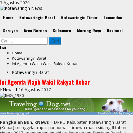
Skip
7 Agustus 2026
to
content
Primary
Home
Kotawaringin Barat
Kotawaringin Timur
Lamandau
Menu
Seruyan
Area Borneo
Sukamara
Murung Raya
Nasional
Cari
untuk:
Live
Home
Kotawaringin Barat
Ini Agenda Wajib Wakil Rakyat Kobar
Kotawaringin Barat
Ini Agenda Wajib Wakil Rakyat Kobar
KNews-1
16 Agustus 2017
Pangkalan Bun, KNews
– DPRD Kabupaten Kotawaringin Barat
(Kobar) menggelar rapat paripurna istimewa masa sidang II tahun
sidang 2017, mendengarkan pidato kenegaraan Presiden Republik