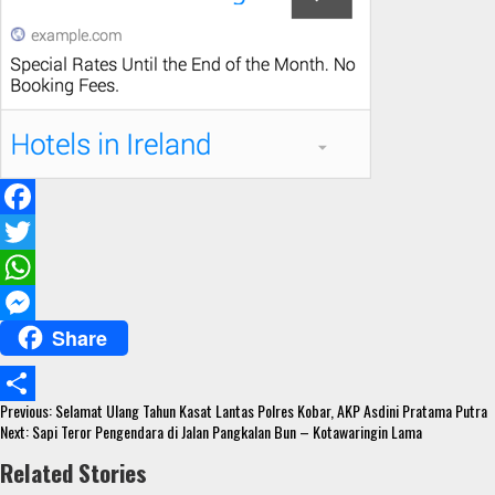
F
a
T
c
w
W
Share
e
i
h
M
b
t
a
e
Continue
o
t
t
s
Previous:
Selamat Ulang Tahun Kasat Lantas Polres Kobar, AKP Asdini Pratama Putra
S
Reading
Next:
Sapi Teror Pengendara di Jalan Pangkalan Bun – Kotawaringin Lama
o
e
s
s
h
Related Stories
k
r
A
e
a