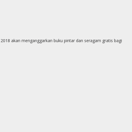
p
g
e
r
n 2018 akan menganggarkan buku pintar dan seragam gratis bagi