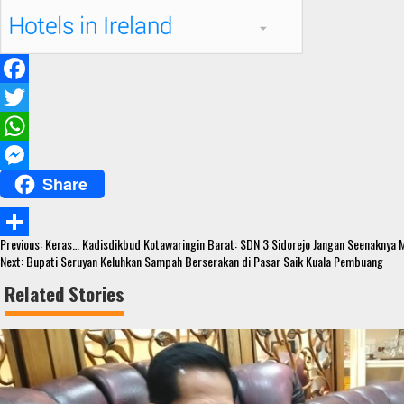
F
a
T
c
w
W
Share
e
i
h
M
b
t
a
e
Continue
o
t
t
s
Previous:
Keras… Kadisdikbud Kotawaringin Barat: SDN 3 Sidorejo Jangan Seenaknya
S
Reading
Next:
Bupati Seruyan Keluhkan Sampah Berserakan di Pasar Saik Kuala Pembuang
o
e
s
s
h
Related Stories
k
r
A
e
a
p
n
r
p
g
e
e