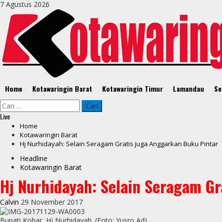
Skip
7 Agustus 2026
to
content
Primary
Home
Kotawaringin Barat
Kotawaringin Timur
Lamandau
Se
Menu
Cari
untuk:
Live
Home
Kotawaringin Barat
Hj Nurhidayah: Selain Seragam Gratis juga Anggarkan Buku Pintar
Headline
Kotawaringin Barat
Hj Nurhidayah: Selain Seragam Gr
Calvin
29 November 2017
Bupati Kobar, Hj Nurhidayah. (Foto: Yusro Ad)