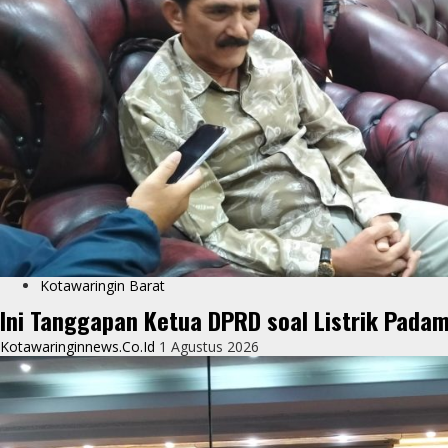
r
Kotawaringin Barat
Ini Tanggapan Ketua DPRD soal Listrik Pada
Kotawaringinnews.co.id
1 Agustus 2026