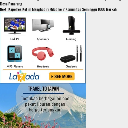
S
Reading
Desa Panarung
o
e
s
s
Next:
Kapolres Kotim Menghadiri Milad ke 2 Komunitas Seminggu 1000 Berkah
h
k
r
A
e
a
p
n
r
p
g
e
e
r