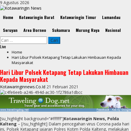
Skip
9 Agustus 2026
to
content
Primary
Home
Kotawaringin Barat
Kotawaringin Timur
Lamandau
Menu
Seruyan
Area Borneo
Sukamara
Murung Raya
Nasional
Cari
untuk:
Live
Home
Hari Libur Polsek Ketapang Tetap Lakukan Himbauan Kepada
Masyarakat
Hari Libur Polsek Ketapang Tetap Lakukan Himbauan
Kepada Masyarakat
Kotawaringinnews.co.id
21 Februari 2021
[su_highlight background=”#ffffff”]
Kotawaringin News, Polda
Kalteng
– [/su_highlight] Dalam pencegahan virus Corona pada hari
ini, Polsek Ketapang jajaran Polres Kotim Polda Kalteng, melakukan