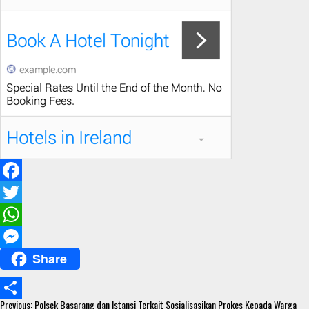
F
a
T
c
w
W
Share
e
i
h
M
b
t
a
e
Continue
o
t
t
s
Previous:
Polsek Basarang dan Istansi Terkait Sosialisasikan Prokes Kepada Warga