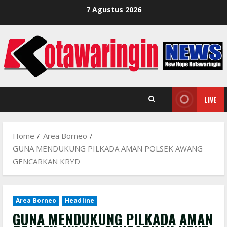
Skip
7 Agustus 2026
to
content
LIVE
Home
Area Borneo
GUNA MENDUKUNG PILKADA AMAN POLSEK AWANG
GENCARKAN KRYD
Area Borneo
Headline
GUNA MENDUKUNG PILKADA AMAN