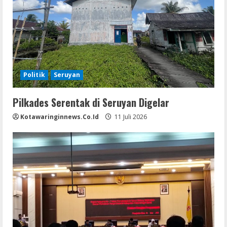
Politik
Seruyan
Pilkades Serentak di Seruyan Digelar
Kotawaringinnews.co.id
11 Juli 2026