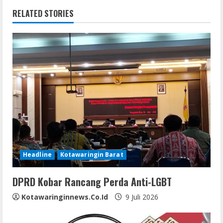
RELATED STORIES
u
e
R
e
a
d
i
Headline
Kotawaringin Barat
n
DPRD Kobar Rancang Perda Anti-LGBT
g
Kotawaringinnews.co.id
9 Juli 2026