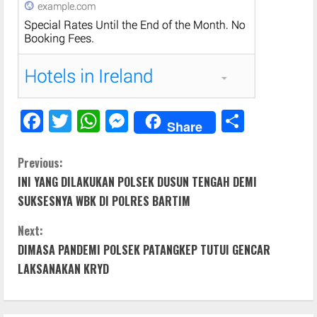
F
T
W
M
S
Share
ac
w
h
e
h
e
itt
at
ss
ar
C
Previous:
INI YANG DILAKUKAN POLSEK DUSUN TENGAH DEMI
b
er
s
e
e
o
SUKSESNYA WBK DI POLRES BARTIM
o
A
n
n
o
p
g
Next:
t
DIMASA PANDEMI POLSEK PATANGKEP TUTUI GENCAR
k
p
er
LAKSANAKAN KRYD
i
n