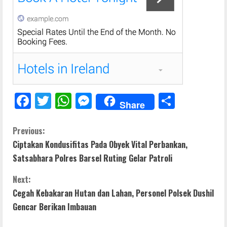
F
T
W
M
S
Share
ac
w
h
e
h
e
itt
at
ss
ar
C
Previous:
Ciptakan Kondusifitas Pada Obyek Vital Perbankan,
b
er
s
e
e
o
Satsabhara Polres Barsel Ruting Gelar Patroli
o
A
n
n
o
p
g
Next:
t
Cegah Kebakaran Hutan dan Lahan, Personel Polsek Dushil
k
p
er
Gencar Berikan Imbauan
i