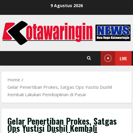
Skip
9 Agustus 2026
to
content
LIVE
Home
Gelar Penertiban Prokes, Satgas Ops Yustisi Dushil
Kembali Lakukan Pendisiplinan di Pasar
Gelar Penertiban Prokes, Satgas
Ops Yustisi Dushil Kembali