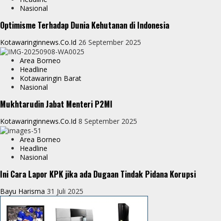
e
Nasional
e
Optimisme Terhadap Dunia Kehutanan di Indonesia
r
Kotawaringinnews.co.id
26 September 2025
Area Borneo
Headline
Kotawaringin Barat
Nasional
Mukhtarudin Jabat Menteri P2MI
Kotawaringinnews.co.id
8 September 2025
Area Borneo
Headline
Nasional
Ini Cara Lapor KPK jika ada Dugaan Tindak Pidana Korupsi
Bayu Harisma
31 Juli 2025