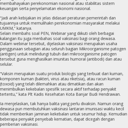
membahayakan perekonomian nasional atau stabilitas sistem
keuangan serta penyelamatan ekonomi nasional.
“Jadi arah kebijakan ini jelas didasari peraturan pemerintah dan
tujuannya untuk memulihakn perekonomian masyarakat melakui
UMKM,” katanya.
Selain membahs soal PEN, Webinar yang diikuti oleh berbagai
kalangan itu juga menbahas soal vaksinasi bagi orang dewasa.
Dalam webinar tersebut, dijelaskan vaksinasi merupakan usaha
penggunaan sebagian atau seluruh bagian Mikroorganisme patogen
(antigen) untuk melindungi tubuh dari mikroorganisme patogen
tersebut guna menghasilkan imunitas humoral (antibodi) dan atau
selular.
“Vaksin merupakan suatu produk biologis yang terbuat dari kuman,
komponen kuman (bakteri, virus atau riketsia), atau racun kuman
(toxoid) yang telah dilemahkan atau dimatikan dan akan
menimbulkan kekebalan spesifik secara aktif terhadap penyakit
tertentu,” kata Plt Kadis Kesehatan Kota Banjar Budi Hendrawan.
Ia menjelaskan, tak hanya balita yang perlu divaksin. Namun orang
dewasa pun membutuhkan vaksinasi lantaran imunisasi waktu kecil
tidak memberikan jaminan kekebalan untuk seumur hidup. Kemudian
beberapa penyakit penyebab kematian, dapat dicegah dengan
pemberian vaksinasi.