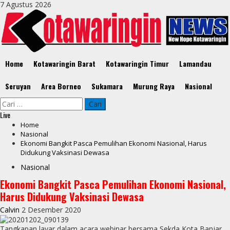
Skip
7 Agustus 2026
to
content
Primary
Home
Kotawaringin Barat
Kotawaringin Timur
Lamandau
Menu
Seruyan
Area Borneo
Sukamara
Murung Raya
Nasional
Cari
untuk:
Live
Home
Nasional
Ekonomi Bangkit Pasca Pemulihan Ekonomi Nasional, Harus
Didukung Vaksinasi Dewasa
Nasional
Ekonomi Bangkit Pasca Pemulihan Ekonomi Nasional,
Harus Didukung Vaksinasi Dewasa
Calvin
2 Desember 2020
Tangkapan layar dalam acara webinar bersama Sekda Kota Banjar