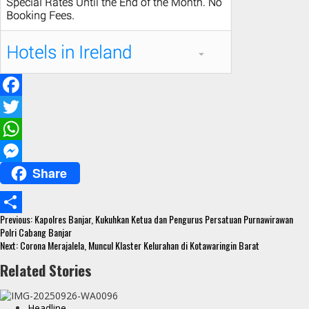
F
a
T
c
w
W
Share
e
i
h
M
b
t
a
e
Continue
o
t
t
s
Previous:
Kapolres Banjar, Kukuhkan Ketua dan Pengurus Persatuan Purnawirawan
S
Reading
Polri Cabang Banjar
o
e
s
s
Next:
Corona Merajalela, Muncul Klaster Kelurahan di Kotawaringin Barat
h
k
r
A
e
Related Stories
a
p
n
r
p
g
Headline