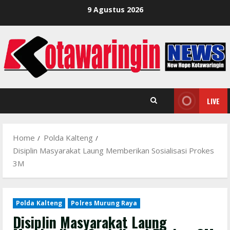
Skip
9 Agustus 2026
to
content
LIVE
Home
Polda Kalteng
Disiplin Masyarakat Laung Memberikan Sosialisasi Prokes
3M
Polda Kalteng
Polres Murung Raya
Disiplin Masyarakat Laung