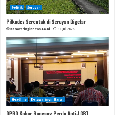
Politik
Seruyan
Pilkades Serentak di Seruyan Digelar
Kotawaringinnews.co.id
11 Juli 2026
Headline
Kotawaringin Barat
DPRD Kobar Rancang Perda Anti-LGBT