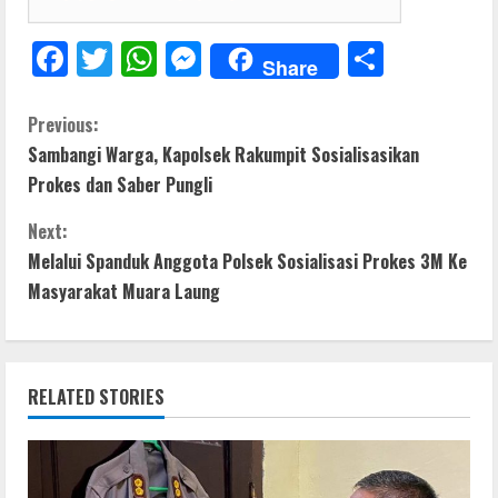
F
T
W
M
S
Share
ac
w
h
e
h
e
itt
at
ss
ar
C
Previous:
Sambangi Warga, Kapolsek Rakumpit Sosialisasikan
b
er
s
e
e
o
Prokes dan Saber Pungli
o
A
n
n
o
p
g
Next:
t
Melalui Spanduk Anggota Polsek Sosialisasi Prokes 3M Ke
k
p
er
Masyarakat Muara Laung
i
n
RELATED STORIES
u
e