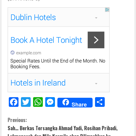
F
T
W
M
S
Share
ac
w
h
e
h
e
itt
at
ss
ar
C
Previous:
Sah… Berkas Tersangka Ahmad Yadi, Rosihan Pribadi,
b
er
s
e
e
o