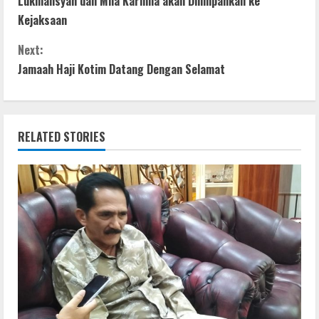
Lukmansyah dan Mila Karmila akan Dilimpahkan ke
o
A
n
n
Kejaksaan
o
p
g
t
Next:
k
p
er
Jamaah Haji Kotim Datang Dengan Selamat
i
n
RELATED STORIES
u
e
R
e
a
d