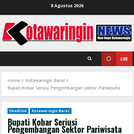
Skip
8 Agustus 2026
to
content
LIVE
Home
Kotawaringin Barat
Bupati Kobar Seriusi Pengembangan Sektor Pariwisata
Headline
Kotawaringin Barat
Bupati Kobar Seriusi
Pengembangan Sektor Pariwisata