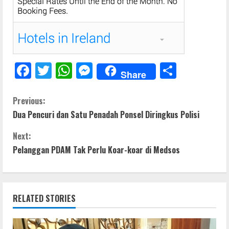
F
T
W
M
S
Share
ac
w
h
e
h
e
itt
at
ss
ar
C
Previous:
Dua Pencuri dan Satu Penadah Ponsel Diringkus Polisi
b
er
s
e
e
o
o
A
n
Next:
n
o
p
g
Pelanggan PDAM Tak Perlu Koar-koar di Medsos
t
k
p
er
i
RELATED STORIES
n