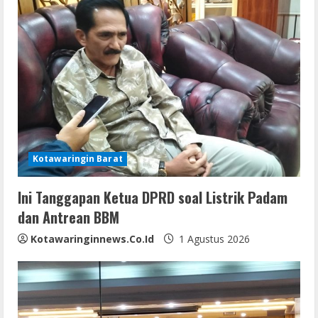
u
e
R
e
a
d
Kotawaringin Barat
i
Ini Tanggapan Ketua DPRD soal Listrik Padam
n
dan Antrean BBM
g
Kotawaringinnews.co.id
1 Agustus 2026