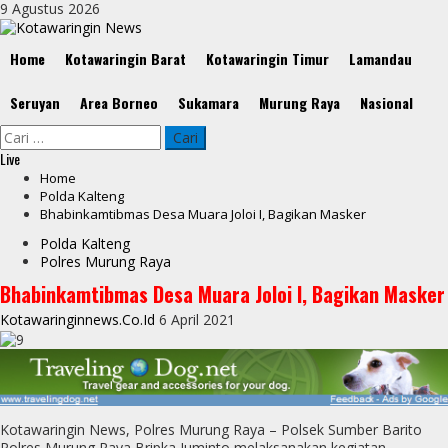
Skip
9 Agustus 2026
to
content
Primary
Home
Kotawaringin Barat
Kotawaringin Timur
Lamandau
Menu
Seruyan
Area Borneo
Sukamara
Murung Raya
Nasional
Cari
untuk:
Live
Home
Polda Kalteng
Bhabinkamtibmas Desa Muara Joloi I, Bagikan Masker
Polda Kalteng
Polres Murung Raya
Bhabinkamtibmas Desa Muara Joloi I, Bagikan Masker
Kotawaringinnews.co.id
6 April 2021
Kotawaringin News, Polres Murung Raya – Polsek Sumber Barito
Polres Murung Raya Bripka Juminto melaksanakan kegiatan