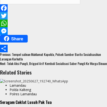
F
a
T
c
w
W
Share
e
i
h
M
b
t
a
e
Continue
o
t
t
s
Previous:
Tempel salinan Maklumat Kapolda, Polsek Sumber Barito Sosialisasikan
S
Reading
Larangan Karhutla
o
e
s
s
Next:
Tolak Aksi Pungli, Brigpol Arif Kembali Sosialisasi Saber Pungli Ke Warga Binaan
h
k
r
A
e
Related Stories
a
p
n
r
p
g
Lamandau
e
Polda Kalteng
e
Polres Lamandau
r
Seragam Coklat Lusuh Pak Tua