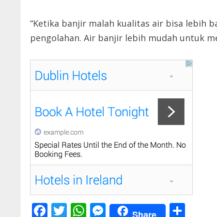
“Ketika banjir malah kualitas air bisa lebi
pengolahan. Air banjir lebih mudah untuk me
F
T
W
M
S
Share