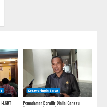
at
Kotawaringin Barat
ti-LGBT
Pemadaman Bergilir Dinilai Ganggu