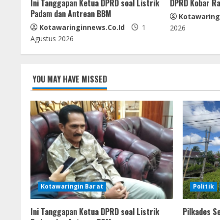
Ini Tanggapan Ketua DPRD soal Listrik
DPRD Kobar Ra
a
Padam dan Antrean BBM
Kotawaring
d
Kotawaringinnews.co.id
1
2026
Agustus 2026
i
n
YOU MAY HAVE MISSED
g
Kotawaringin Barat
Politik
Ini Tanggapan Ketua DPRD soal Listrik
Pilkades S