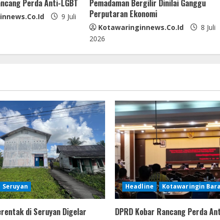
ncang Perda Anti-LGBT
Pemadaman Bergilir Dinilai Ganggu
Perputaran Ekonomi
innews.co.id
9 Juli
Kotawaringinnews.co.id
8 Juli
2026
Seruyan
Headline
Kotawaringin Bar
erentak di Seruyan Digelar
DPRD Kobar Rancang Perda An