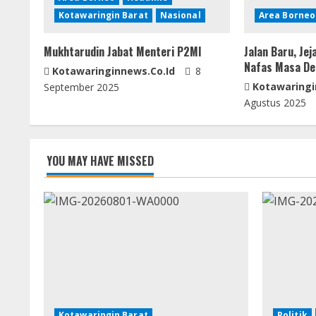
R
Kotawaringin Barat
Nasional
Area Borneo
e
Mukhtarudin Jabat Menteri P2MI
Jalan Baru, Jej
a
Nafas Masa De
Kotawaringinnews.co.id
8
d
Kotawaringi
September 2025
Agustus 2025
i
n
YOU MAY HAVE MISSED
g
Kotawaringin Barat
Politik