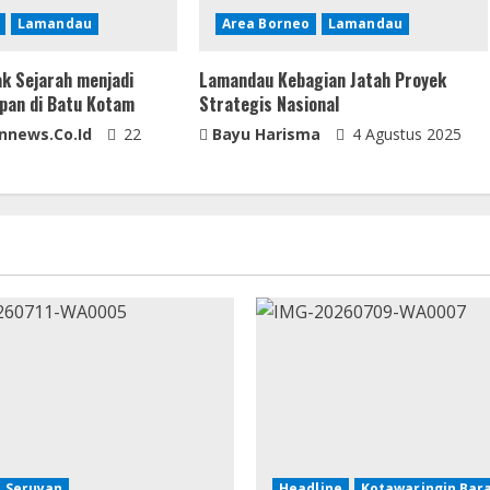
Lamandau
Area Borneo
Lamandau
ak Sejarah menjadi
Lamandau Kebagian Jatah Proyek
pan di Batu Kotam
Strategis Nasional
nnews.co.id
22
Bayu Harisma
4 Agustus 2025
Seruyan
Headline
Kotawaringin Bar