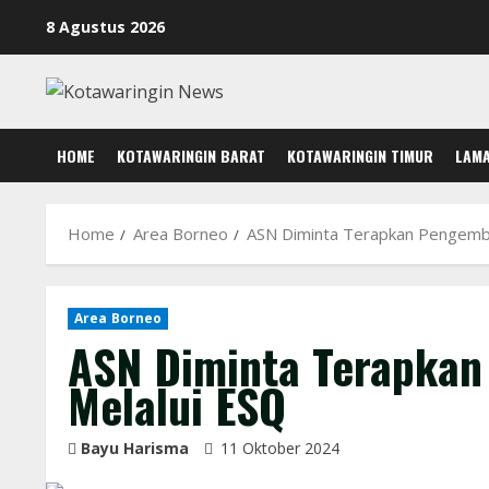
Skip
8 Agustus 2026
to
content
HOME
KOTAWARINGIN BARAT
KOTAWARINGIN TIMUR
LAM
Home
Area Borneo
ASN Diminta Terapkan Pengemba
Area Borneo
ASN Diminta Terapkan
Melalui ESQ
Bayu Harisma
11 Oktober 2024