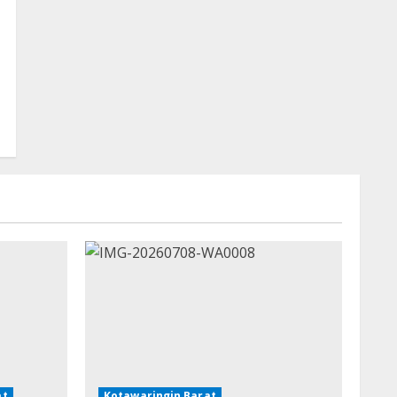
at
Kotawaringin Barat