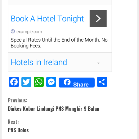
F
T
W
M
S
Share
ac
w
h
e
h
e
itt
at
ss
ar
C
Previous:
Dinkes Kobar Lindungi PNS Mangkir 9 Bulan
b
er
s
e
e
o
o
A
n
Next:
n
o
p
g
PNS Bolos