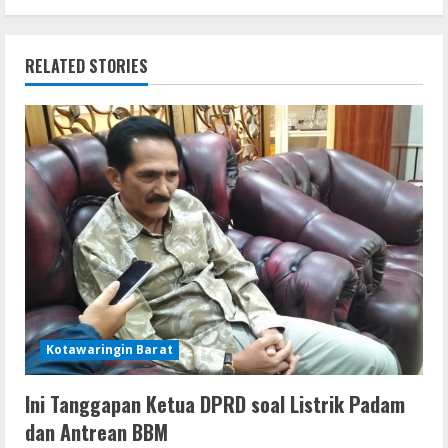
t
k
p
er
i
RELATED STORIES
n
u
e
R
e
a
d
Kotawaringin Barat
i
Ini Tanggapan Ketua DPRD soal Listrik Padam
n
dan Antrean BBM