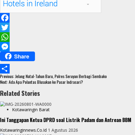
F
a
T
c
w
W
Share
e
i
h
M
b
t
a
e
Continue
o
t
t
s
Previous:
Jelang Natal-Tahun Baru, Polres Seruyan Berbagi Sembako
S
Reading
Next:
Ada Apa Polantas Blusukan ke Pasar Indrasari?
o
e
s
s
h
Related Stories
k
r
A
e
a
p
n
r
Kotawaringin Barat
p
g
e
Ini Tanggapan Ketua DPRD soal Listrik Padam dan Antrean BBM
e
Kotawaringinnews.co.id
1 Agustus 2026
r