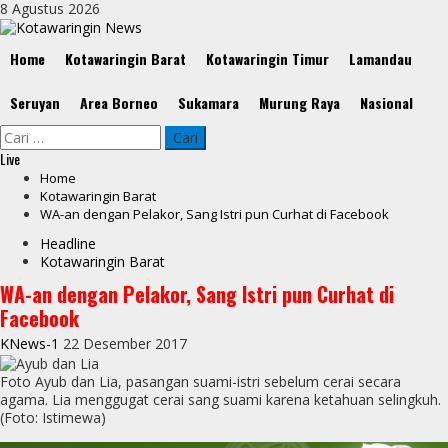
Skip
8 Agustus 2026
to
content
Primary
Home
Kotawaringin Barat
Kotawaringin Timur
Lamandau
Menu
Seruyan
Area Borneo
Sukamara
Murung Raya
Nasional
Cari
untuk:
Live
Home
Kotawaringin Barat
WA-an dengan Pelakor, Sang Istri pun Curhat di Facebook
Headline
Kotawaringin Barat
WA-an dengan Pelakor, Sang Istri pun Curhat di
Facebook
KNews-1
22 Desember 2017
Foto Ayub dan Lia, pasangan suami-istri sebelum cerai secara
agama. Lia menggugat cerai sang suami karena ketahuan selingkuh.
(Foto: Istimewa)