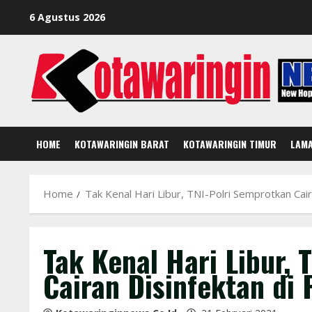
Skip
6 Agustus 2026
to
content
HOME
KOTAWARINGIN BARAT
KOTAWARINGIN TIMUR
LAM
Home
Tak Kenal Hari Libur, TNI-Polri Semprotkan Caira
Tak Kenal Hari Libur,
Cairan Disinfektan di F