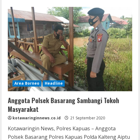
about
Bhabinkamtibmas
Desa
Tanjung
Taruna
Sambangi
Tokoh
Masyarakat
Area Borneo
Headline
Anggota Polsek Basarang Sambangi Tokoh
Masyarakat
kotawaringinnews.co.id
21 September 2020
Kotawaringin News, Polres Kapuas – Anggota
Polsek Basarang Polres Kapuas Polda Kalteng Aiptu