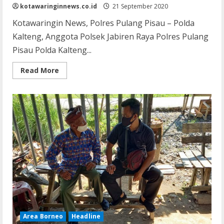
kotawaringinnews.co.id
21 September 2020
Kotawaringin News, Polres Pulang Pisau – Polda
Kalteng, Anggota Polsek Jabiren Raya Polres Pulang
Pisau Polda Kalteng...
Read
Read More
more
about
Anggota
Polsek
Jabiren
Raya
Sambangi
Tokoh
Masyarakat
Desa
Sakakajang
Area Borneo
Headline