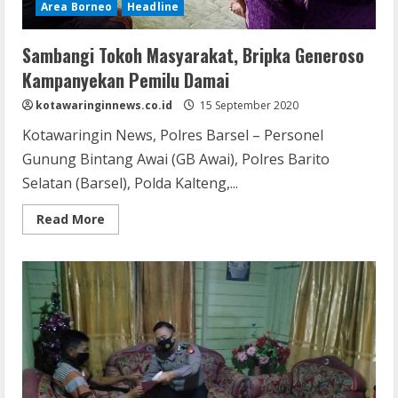
Area Borneo
Headline
Sambangi Tokoh Masyarakat, Bripka Generoso
Kampanyekan Pemilu Damai
kotawaringinnews.co.id
15 September 2020
Kotawaringin News, Polres Barsel – Personel
Gunung Bintang Awai (GB Awai), Polres Barito
Selatan (Barsel), Polda Kalteng,...
Read
Read More
more
about
Sambangi
Tokoh
Masyarakat,
Bripka
Generoso
Kampanyekan
Pemilu
Damai