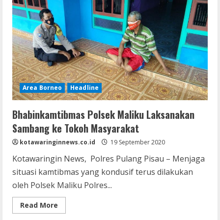
Masyarakat
Dukung
Pilkada
2020
Damai
Dan
Sejuk
Area Borneo
Headline
Bhabinkamtibmas Polsek Maliku Laksanakan
Sambang ke Tokoh Masyarakat
kotawaringinnews.co.id
19 September 2020
Kotawaringin News, Polres Pulang Pisau – Menjaga
situasi kamtibmas yang kondusif terus dilakukan
oleh Polsek Maliku Polres...
Read
Read More
more
about