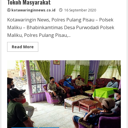
Tokoh Masyarakat
kotawaringinnews.co.id
16 September 2020
Kotawaringin News, Polres Pulang Pisau – Polsek
Maliku – Bhabinkamtimas Desa Purwodadi Polsek
Maliku, Polres Pulang Pisau,...
Read
Read More
more
about
Bhabinkamtibmas
Desa
Purwodadi
Sambang
Tokoh
Masyarakat