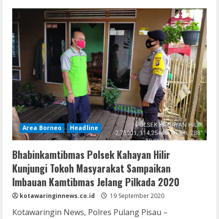
Bhabinkamtibmas
Polsek
Maliku
Laksanakan
Sambang
ke
Tokoh
Masyarakat
Area Borneo
Headline
Bhabinkamtibmas Polsek Kahayan Hilir
Kunjungi Tokoh Masyarakat Sampaikan
Imbauan Kamtibmas Jelang Pilkada 2020
kotawaringinnews.co.id
19 September 2020
Kotawaringin News, Polres Pulang Pisau –