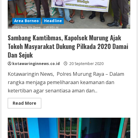
Area Borneo
Headline
Sambang Kamtibmas, Kapolsek Murung Ajak
Tokoh Masyarakat Dukung Pilkada 2020 Damai
Dan Sejuk
kotawaringinnews.co.id
20 September 2020
Kotawaringin News, Polres Murung Raya – Dalam
rangka menjaga pemeliharaan keamanan dan
ketertiban agar senantiasa aman dan...
Read
Read More
more
about
Sambang
Kamtibmas,
Kapolsek
Murung
Ajak
Tokoh