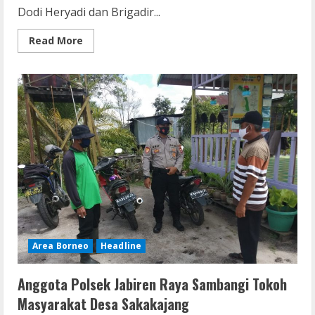
Dodi Heryadi dan Brigadir...
Read
Read More
more
about
Anggota
Polsek
Basarang
Sambangi
Tokoh
Masyarakat
Area Borneo
Headline
Anggota Polsek Jabiren Raya Sambangi Tokoh
Masyarakat Desa Sakakajang