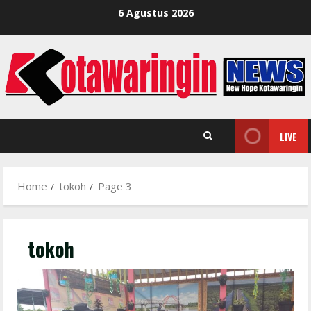
Skip
6 Agustus 2026
to
content
LIVE
Home
tokoh
Page 3
tokoh