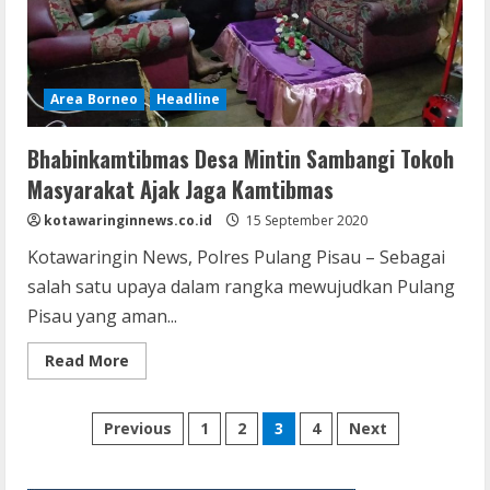
Area Borneo
Headline
Bhabinkamtibmas Desa Mintin Sambangi Tokoh
Masyarakat Ajak Jaga Kamtibmas
kotawaringinnews.co.id
15 September 2020
Kotawaringin News, Polres Pulang Pisau – Sebagai
salah satu upaya dalam rangka mewujudkan Pulang
Pisau yang aman...
Read
Read More
more
about
Bhabinkamtibmas
Paginasi
Desa
Previous
1
2
3
4
Next
Mintin
Sambangi
pos
Tokoh
Masyarakat