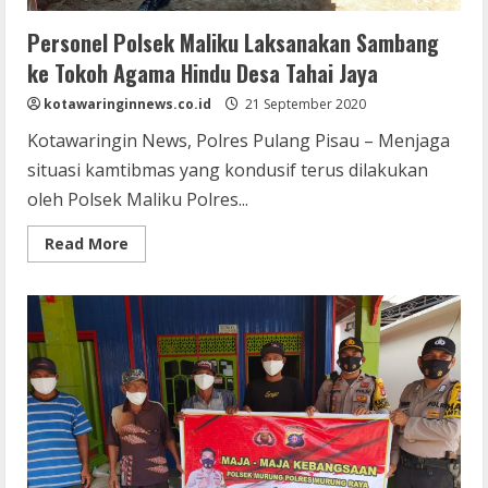
Personel Polsek Maliku Laksanakan Sambang
ke Tokoh Agama Hindu Desa Tahai Jaya
kotawaringinnews.co.id
21 September 2020
Kotawaringin News, Polres Pulang Pisau – Menjaga
situasi kamtibmas yang kondusif terus dilakukan
oleh Polsek Maliku Polres...
Read
Read More
more
about
Personel
Polsek
Maliku
Laksanakan
Sambang
ke
Tokoh
Agama
Hindu
Desa
Tahai
Jaya