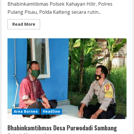
Bhabinkamtibmas Polsek Kahayan Hilir, Polres
Pulang Pisau, Polda Kalteng secara rutin...
Read
Read More
more
about
Bhabinkamtibmas
Polsek
Kahayan
Hilir
Kunjungi
Tokoh
Masyarakat
Sampaikan
Imbauan
Kamtibmas
Jelang
Pilkada
2020
Area Borneo
Headline
Bhabinkamtibmas Desa Purwodadi Sambang