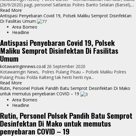
(26/9/2020) pagi, personel Satlantas Polres Barito Selatan (Barsel),...
Read
Read More
more
Antispasi Penyebaran Covid 19, Polsek Maliku Semprot Disinfektan
about
Di Fasilitas Umum
Hari
Area Borneo
Libur,
Headline
Satlantas
Antispasi Penyebaran Covid 19, Polsek
Polres
Maliku Semprot Disinfektan Di Fasilitas
Barsel
Semprot
Umum
Disinfektan
di
kotawaringinnews.co.id
26 September 2020
Ruang
Kotawaringin News, Polres Pulang Pisau – Polsek Maliku Polres
Pelayanan
Pulang Pisau Polda Kalteng tak henti henti nya...
SIM
Read
Read More
more
Rutin, Personel Polsek Pandih Batu Semprot Desinfektan Di Mako
about
untuk memutus penyebaran COVID – 19
Antispasi
Area Borneo
Penyebaran
Headline
Covid
Rutin, Personel Polsek Pandih Batu Semprot
19,
Desinfektan Di Mako untuk memutus
Polsek
Maliku
penyebaran COVID – 19
Semprot