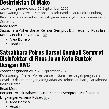
Desinfektan Di Mako
Semprot
kotawaringinnews.co.id
22 September 2020
Desinfektan
Kotawaringin News, Personel Polsek Pandih Batu Polres Pulang
Di
Pisau Polda Kalimantan Tengah guna mencegah merebaknya virus
Mako
Corona...
untuk
Read
Read More
memutus
more
Satsabhara Polres Barsel Kembali Semprot Disinfektan di Ruas Jalan
penyebaran
about
Kota Buntok Dengan AWC
COVID
Rutin,
Area Borneo
–
Personel
Headline
19
Polsek
Satsabhara Polres Barsel Kembali Semprot
Pandih
Disinfektan di Ruas Jalan Kota Buntok
Batu
Semprot
Dengan AWC
Desinfektan
Di
kotawaringinnews.co.id
20 September 2020
Mako
Kotawaringin News, Polres Barsel – Guna mencegah penyebaran
Covid-19 dalam menyongsong adaptasi kebiasaan baru, Satsabhara
Polres Barito...
Read
Read More
more
Personil Polsek Kahayan Kuala Kembali Semprot Disinfektan di
about
Lingkungan Asrama Polsek
Satsabhara
Area Borneo
Polres
Headline