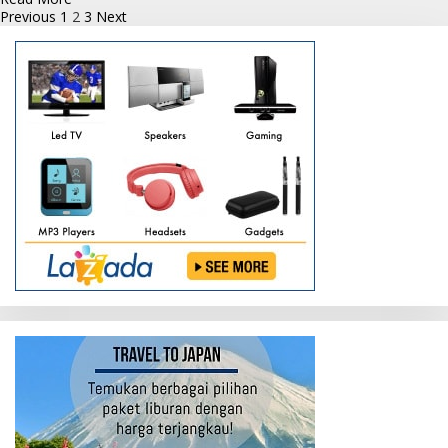
Paginasi
more
Previous
1
2
3
Next
about
pos
Polres
Sukamara
Semprot
Desinfektan
Disemua
Ruangan
Mapolres