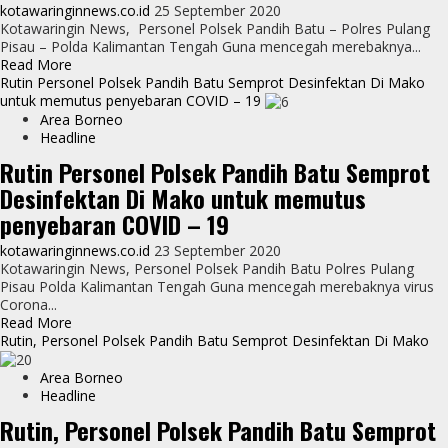
Disinfektan
kotawaringinnews.co.id
25 September 2020
Di
Kotawaringin News, Personel Polsek Pandih Batu – Polres Pulang
Fasilitas
Pisau – Polda Kalimantan Tengah Guna mencegah merebaknya...
Umum
Read
Read More
more
Rutin Personel Polsek Pandih Batu Semprot Desinfektan Di Mako
about
untuk memutus penyebaran COVID – 19
Rutin,
Area Borneo
Personel
Headline
Polsek
Rutin Personel Polsek Pandih Batu Semprot
Pandih
Desinfektan Di Mako untuk memutus
Batu
Semprot
penyebaran COVID – 19
Desinfektan
Di
kotawaringinnews.co.id
23 September 2020
Mako
Kotawaringin News, Personel Polsek Pandih Batu Polres Pulang
untuk
Pisau Polda Kalimantan Tengah Guna mencegah merebaknya virus
memutus
Corona...
penyebaran
Read
Read More
COVID
more
Rutin, Personel Polsek Pandih Batu Semprot Desinfektan Di Mako
–
about
19
Rutin
Area Borneo
Personel
Headline
Polsek
Rutin, Personel Polsek Pandih Batu Semprot
Pandih
Batu