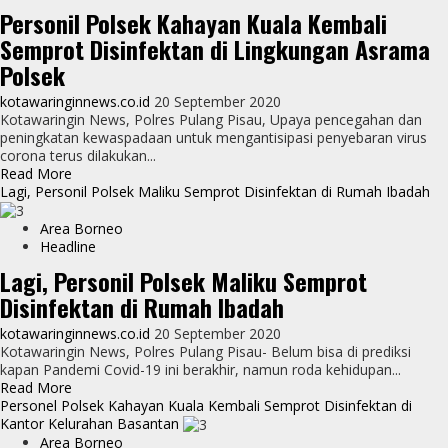
Barsel
Personil Polsek Kahayan Kuala Kembali
Kembali
Semprot Disinfektan di Lingkungan Asrama
Semprot
Disinfektan
Polsek
di
Ruas
kotawaringinnews.co.id
20 September 2020
Jalan
Kotawaringin News, Polres Pulang Pisau, Upaya pencegahan dan
Kota
peningkatan kewaspadaan untuk mengantisipasi penyebaran virus
Buntok
corona terus dilakukan...
Dengan
Read
Read More
AWC
more
Lagi, Personil Polsek Maliku Semprot Disinfektan di Rumah Ibadah
about
Personil
Area Borneo
Polsek
Headline
Kahayan
Lagi, Personil Polsek Maliku Semprot
Kuala
Disinfektan di Rumah Ibadah
Kembali
Semprot
kotawaringinnews.co.id
20 September 2020
Disinfektan
Kotawaringin News, Polres Pulang Pisau- Belum bisa di prediksi
di
kapan Pandemi Covid-19 ini berakhir, namun roda kehidupan...
Lingkungan
Read
Read More
Asrama
more
Personel Polsek Kahayan Kuala Kembali Semprot Disinfektan di
Polsek
about
Kantor Kelurahan Basantan
Lagi,
Area Borneo