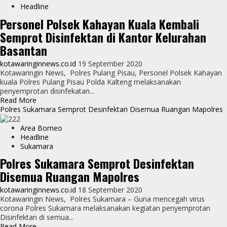
Personil
Headline
Polsek
Personel Polsek Kahayan Kuala Kembali
Maliku
Semprot Disinfektan di Kantor Kelurahan
Semprot
Disinfektan
Basantan
di
Rumah
kotawaringinnews.co.id
19 September 2020
Ibadah
Kotawaringin News, Polres Pulang Pisau, Personel Polsek Kahayan
kuala Polres Pulang Pisau Polda Kalteng melaksanakan
penyemprotan disinfekatan...
Read
Read More
more
Polres Sukamara Semprot Desinfektan Disemua Ruangan Mapolres
about
Personel
Area Borneo
Polsek
Headline
Kahayan
Sukamara
Kuala
Polres Sukamara Semprot Desinfektan
Kembali
Disemua Ruangan Mapolres
Semprot
Disinfektan
kotawaringinnews.co.id
18 September 2020
di
Kotawaringin News, Polres Sukamara – Guna mencegah virus
Kantor
corona Polres Sukamara melaksanakan kegiatan penyemprotan
Kelurahan
Disinfektan di semua...
Basantan
Read
Read More