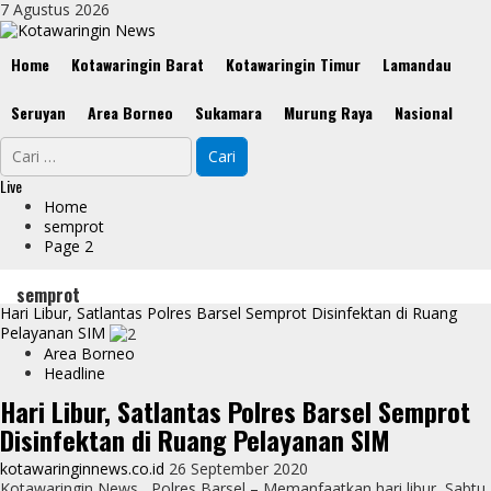
Skip
7 Agustus 2026
to
content
Primary
Home
Kotawaringin Barat
Kotawaringin Timur
Lamandau
Menu
Seruyan
Area Borneo
Sukamara
Murung Raya
Nasional
Cari
untuk:
Live
Home
semprot
Page 2
semprot
Hari Libur, Satlantas Polres Barsel Semprot Disinfektan di Ruang
Pelayanan SIM
Area Borneo
Headline
Hari Libur, Satlantas Polres Barsel Semprot
Disinfektan di Ruang Pelayanan SIM
kotawaringinnews.co.id
26 September 2020
Kotawaringin News, Polres Barsel – Memanfaatkan hari libur, Sabtu