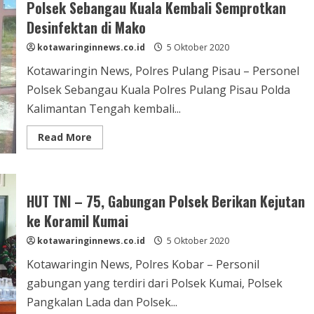
Polsek Sebangau Kuala Kembali Semprotkan
Desinfektan di Mako
kotawaringinnews.co.id
5 Oktober 2020
Kotawaringin News, Polres Pulang Pisau – Personel
Polsek Sebangau Kuala Polres Pulang Pisau Polda
Kalimantan Tengah kembali...
Read
Read More
more
about
Setelah
berikan
Pelayanan
Ke
HUT TNI – 75, Gabungan Polsek Berikan Kejutan
Masyarakat,
Polsek
ke Koramil Kumai
Sebangau
Kuala
kotawaringinnews.co.id
5 Oktober 2020
Kembali
Semprotkan
Kotawaringin News, Polres Kobar – Personil
Desinfektan
di
gabungan yang terdiri dari Polsek Kumai, Polsek
Mako
Pangkalan Lada dan Polsek...