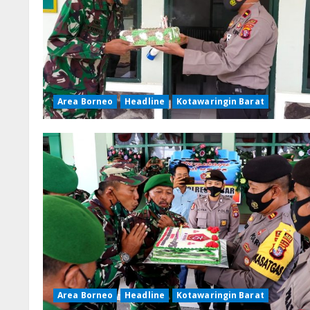
Area Borneo
Headline
Kotawaringin Barat
Area Borneo
Headline
Kotawaringin Barat