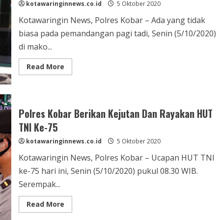
kotawaringinnews.co.id
5 Oktober 2020
Kotawaringin News, Polres Kobar – Ada yang tidak
biasa pada pemandangan pagi tadi, Senin (5/10/2020)
di mako...
Read
Read More
more
about
Datangi
Koramil,
Polsek
Aruta
Polres Kobar Berikan Kejutan Dan Rayakan HUT
Berikan
Kejutan
TNI Ke-75
HUT
TNI
kotawaringinnews.co.id
5 Oktober 2020
Kotawaringin News, Polres Kobar – Ucapan HUT TNI
ke-75 hari ini, Senin (5/10/2020) pukul 08.30 WIB.
Serempak...
Read
Read More
more
about