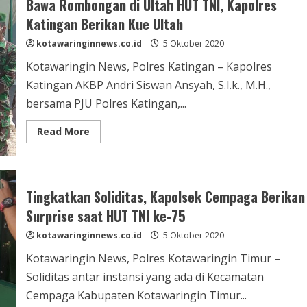
Bawa Rombongan di Ultah HUT TNI, Kapolres
Polres
Seruyan
Katingan Berikan Kue Ultah
Berikan
Kejutan
kotawaringinnews.co.id
Untuk
5 Oktober 2020
Personel
Koramil
Kotawaringin News, Polres Katingan – Kapolres
Kuala
Pembuang
Katingan AKBP Andri Siswan Ansyah, S.I.k., M.H.,
bersama PJU Polres Katingan,...
Read
Read More
more
about
Bawa
Rombongan
di
Ultah
Tingkatkan Soliditas, Kapolsek Cempaga Berikan
HUT
TNI,
Surprise saat HUT TNI ke-75
Kapolres
Katingan
kotawaringinnews.co.id
Berikan
5 Oktober 2020
Kue
Ultah
Kotawaringin News, Polres Kotawaringin Timur –
Soliditas antar instansi yang ada di Kecamatan
Cempaga Kabupaten Kotawaringin Timur...