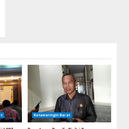
at
Kotawaringin Barat