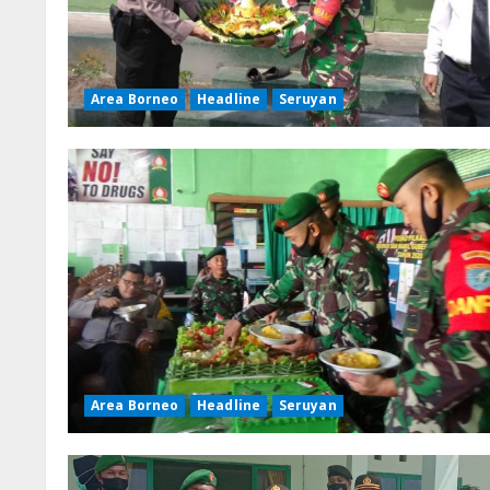
Area Borneo
Headline
Seruyan
Area Borneo
Headline
Seruyan