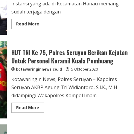
TNI
instansi yang ada di Kecamatan Hanau memang
ke-
75
sudah terjaga dengan...
Read
Read More
more
about
Tingkatkan
Soliditas,
Kapolsek
Hanau
HUT TNI Ke 75, Polres Seruyan Berikan Kejutan
Berikan
Surprise
Untuk Personel Koramil Kuala Pembuang
Saat
Hut
kotawaringinnews.co.id
Tni
5 Oktober 2020
Ke-
75
Kotawaringin News, Polres Seruyan – Kapolres
Seruyan AKBP Agung Tri Widiantoro, S.I.K., M.H
didampingi Wakapolres Kompol Imam...
Read
Read More
more
about
HUT
TNI
Ke
75,