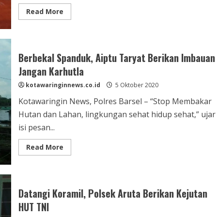
Read
Read More
more
about
HUT
TNI
–
75,
Berbekal Spanduk, Aiptu Taryat Berikan Imbauan
Gabungan
Polsek
Jangan Karhutla
Berikan
Kejutan
kotawaringinnews.co.id
ke
5 Oktober 2020
Koramil
Kumai
Kotawaringin News, Polres Barsel – “Stop Membakar
Hutan dan Lahan, lingkungan sehat hidup sehat,” ujar
isi pesan...
Read
Read More
more
about
Berbekal
Spanduk,
Aiptu
Taryat
Datangi Koramil, Polsek Aruta Berikan Kejutan
Berikan
Imbauan
HUT TNI
Jangan
Karhutla