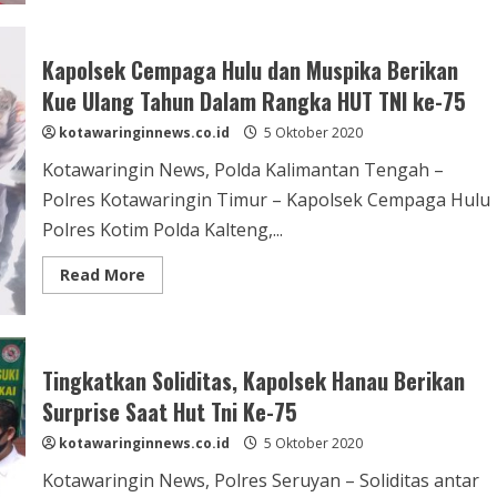
Polres
Kobar
Berikan
Kejutan
Kapolsek Cempaga Hulu dan Muspika Berikan
Dan
Rayakan
Kue Ulang Tahun Dalam Rangka HUT TNI ke-75
HUT
TNI
kotawaringinnews.co.id
Ke-
5 Oktober 2020
75
Kotawaringin News, Polda Kalimantan Tengah –
Polres Kotawaringin Timur – Kapolsek Cempaga Hulu
Polres Kotim Polda Kalteng,...
Read
Read More
more
about
Kapolsek
Cempaga
Hulu
dan
Tingkatkan Soliditas, Kapolsek Hanau Berikan
Muspika
Berikan
Surprise Saat Hut Tni Ke-75
Kue
Ulang
kotawaringinnews.co.id
Tahun
5 Oktober 2020
Dalam
Rangka
Kotawaringin News, Polres Seruyan – Soliditas antar
HUT