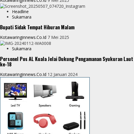
Kotawaringinnews.co.id
9 Mei 2025
r
Headline
Sukamara
Bupati Sidak Tempat Hiburan Malam
Kotawaringinnews.co.id
7 Mei 2025
Sukamara
Personel Pos AL Kuala Jelai Dukung Pengamanan Syukuran Laut
ke-18
Kotawaringinnews.co.id
12 Januari 2024