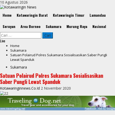
Skip
10 Agustus 2026
to
content
Primary
Home
Kotawaringin Barat
Kotawaringin Timur
Lamandau
Menu
Seruyan
Area Borneo
Sukamara
Murung Raya
Nasional
Cari
untuk:
Live
Home
Sukamara
Satuan Polairud Polres Sukamara Sosialisasikan Saber Pungli
Lewat Spanduk
Sukamara
Satuan Polairud Polres Sukamara Sosialisasikan
Saber Pungli Lewat Spanduk
Kotawaringinnews.co.id
2 November 2020