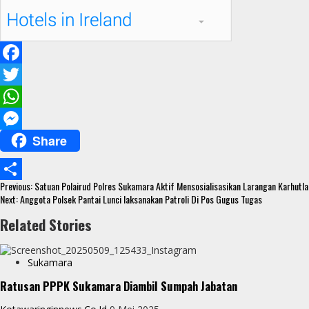
F
a
T
c
w
W
Share
e
i
h
M
b
t
a
e
Continue
o
t
t
s
Previous:
Satuan Polairud Polres Sukamara Aktif Mensosialisasikan Larangan Karhutla
S
Reading
Next:
Anggota Polsek Pantai Lunci laksanakan Patroli Di Pos Gugus Tugas
o
e
s
s
h
Related Stories
k
r
A
e
a
p
n
r
Sukamara
p
g
e
Ratusan PPPK Sukamara Diambil Sumpah Jabatan
e