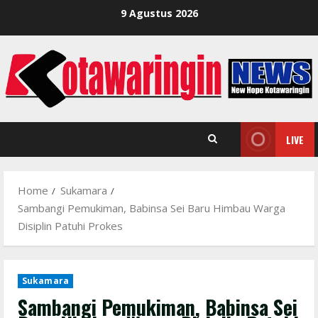
Skip
9 Agustus 2026
to
content
LIVE
Home
Sukamara
Sambangi Pemukiman, Babinsa Sei Baru Himbau Warga
Disiplin Patuhi Prokes
Sukamara
Sambangi Pemukiman, Babinsa Sei