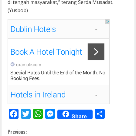
di tengah masyarakat,” terang Serda Musadat.
(Yusbob)
F
T
W
M
S
Share
ac
w
h
e
h
e
itt
at
ss
ar
C
Previous: