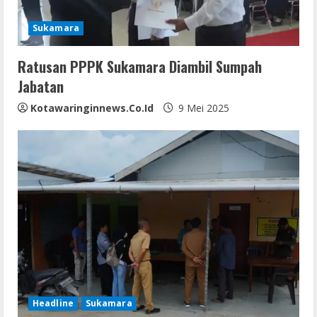
d
i
Sukamara
n
Ratusan PPPK Sukamara Diambil Sumpah
Jabatan
g
Kotawaringinnews.co.id
9 Mei 2025
Headline
Sukamara