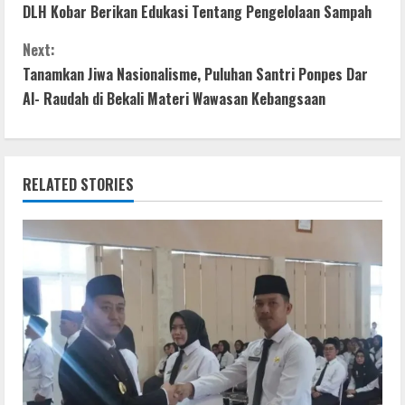
DLH Kobar Berikan Edukasi Tentang Pengelolaan Sampah
b
er
s
e
e
o
o
A
n
Next:
n
o
p
g
Tanamkan Jiwa Nasionalisme, Puluhan Santri Ponpes Dar
t
Al- Raudah di Bekali Materi Wawasan Kebangsaan
k
p
er
i
n
RELATED STORIES
u
e
R
e
a