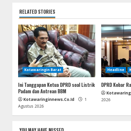
t
k
p
er
RELATED STORIES
i
n
u
e
R
Kotawaringin Barat
Headline
e
Ini Tanggapan Ketua DPRD soal Listrik
DPRD Kobar Ra
a
Padam dan Antrean BBM
Kotawaring
d
Kotawaringinnews.co.id
1
2026
Agustus 2026
i
n
YOU MAY HAVE MISSED