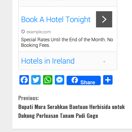
F
T
W
M
S
Share
ac
w
h
e
h
e
itt
at
ss
ar
C
Previous:
b
er
s
e
e
Bupati Mura Serahkan Bantuan Herbisida untuk
o
o
A
n
Dukung Perluasan Tanam Padi Gogo
n
o
p
g