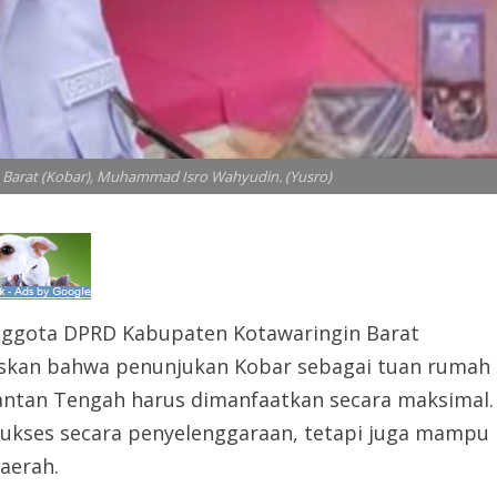
Barat (Kobar), Muhammad Isro Wahyudin. (Yusro)
Anggota DPRD Kabupaten Kotawaringin Barat
skan bahwa penunjukan Kobar sebagai tuan rumah
imantan Tengah harus dimanfaatkan secara maksimal.
 sukses secara penyelenggaraan, tetapi juga mampu
aerah.